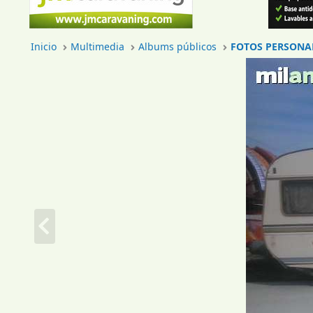
Inicio
Multimedia
Albums públicos
FOTOS PERSONA
A
n
t
.