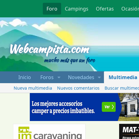
Foro
Campings
Ofertas
Ocasió
Webcampista
Webcampista.com
mucho más que un foro
Inicio
Foros
Novedades
Multimedia
Nueva multimedia
Nuevos comentarios
Buscar multime