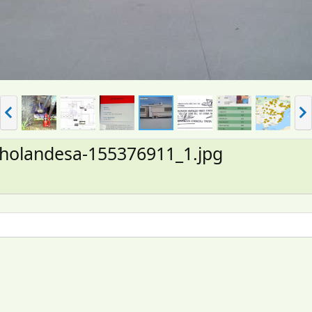
A
S
n
i
t
g
.
.
holandesa-155376911_1.jpg