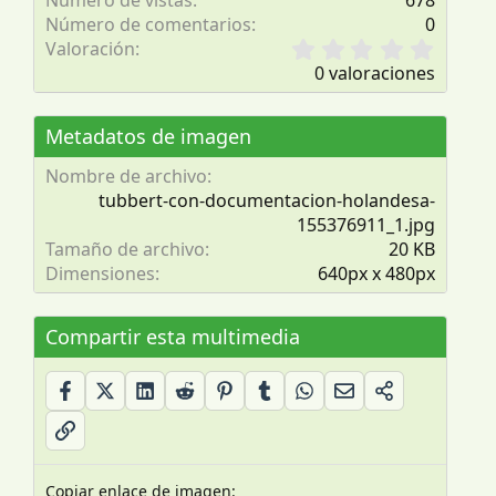
Número de vistas
678
Número de comentarios
0
0
Valoración
,
0 valoraciones
0
0
e
Metadatos de imagen
s
t
Nombre de archivo
r
tubbert-con-documentacion-holandesa-
e
155376911_1.jpg
l
Tamaño de archivo
20 KB
l
Dimensiones
640px x 480px
a
(
s
Compartir esta multimedia
)
Copiar enlace de imagen