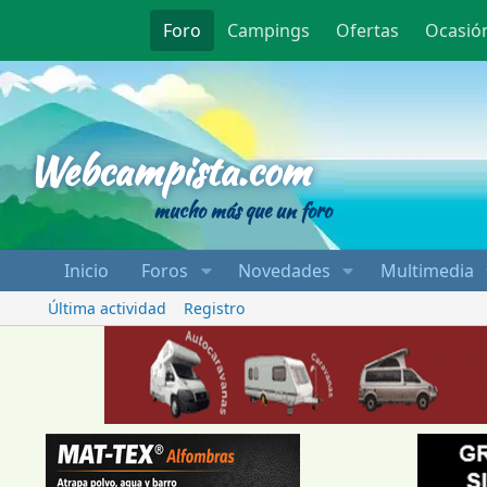
Foro
Campings
Ofertas
Ocasió
Webcampista
Webcampista.com
mucho más que un foro
Inicio
Foros
Novedades
Multimedia
Última actividad
Registro