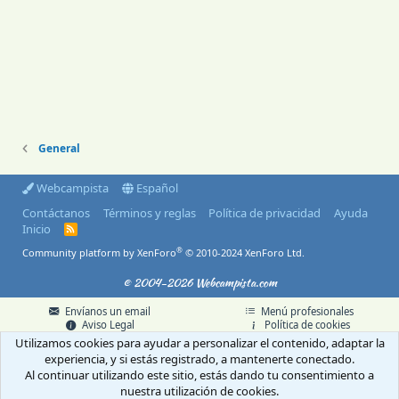
General
Webcampista
Español
Contáctanos
Términos y reglas
Política de privacidad
Ayuda
Inicio
R
S
®
Community platform by XenForo
© 2010-2024 XenForo Ltd.
S
© 2004-2026 Webcampista.com
Envíanos un email
Menú profesionales
Aviso Legal
Política de cookies
Política de privacidad
Utilizamos cookies para ayudar a personalizar el contenido, adaptar la
experiencia, y si estás registrado, a mantenerte conectado.
Al continuar utilizando este sitio, estás dando tu consentimiento a
nuestra utilización de cookies.