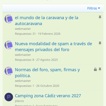
Filtros
A
el mundo de la caravana y de la
n
autocaravana
c
webmaster
l
Respuestas
31
19 Febrero 2026
a
d
A
Nueva modalidad de spam a través de
o
n
mensajes privados del foro
c
webmaster
l
Respuestas
8
27 Agosto 2025
a
C
d
A
Normas del foro, spam, firmas y
e
o
n
politica.
r
c
webmaster
r
l
Respuestas
1
26 Octubre 2020
a
a
d
d
Camping zona Cádiz verano 2027
P
o
o
plecos
Respuestas
1
hace 9 minutos