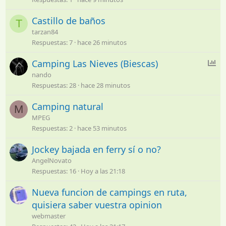
Castillo de baños
T
tarzan84
Respuestas
7
hace 26 minutos
E
Camping Las Nieves (Biescas)
n
nando
c
Respuestas
28
hace 28 minutos
u
Camping natural
e
M
s
MPEG
t
Respuestas
2
hace 53 minutos
a
Jockey bajada en ferry sí o no?
AngelNovato
Respuestas
16
Hoy a las 21:18
Nueva funcion de campings en ruta,
quisiera saber vuestra opinion
webmaster