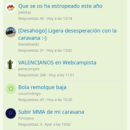
Que se os ha estropeado este año
pelotas
Respuestas
40
Hoy a las 13:14
[Desahogo] Ligera desesperación con la
caravana :-)
Danielowski
Respuestas
31
Hoy a las 13:02
VALENCIANOS en Webcampista
perecompte
Respuestas
34K
Hoy a las 11:51
Bola remolque baja
O
oscarrodrigo
Respuestas
43
Hoy a las 10:20
Subir MMA de mi caravana
P
Pinoseco
Respuestas
3
Ayer a las 19:02