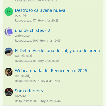
Respuestas
42
Hoy a las 21:17
Destrozo caravana nueva
P
peich444
Respuestas
47
Hoy a las 20:23
una de chistes - 2
webmaster
Respuestas
10K
Hoy a las 19:05
El Delfín Verde: una de cal, y otra de arena
Danielowski
Respuestas
15
Hoy a las 18:20
Webcampada del Reencuentro 2026
Joel David JR
Respuestas
350
Hoy a las 16:41
Som diferents
JUASUA
Respuestas
68K
Hoy a las 14:44