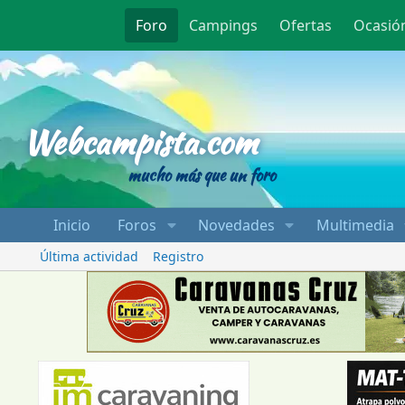
Foro
Campings
Ofertas
Ocasió
Webcampista
Webcampista.com
mucho más que un foro
Inicio
Foros
Novedades
Multimedia
Última actividad
Registro