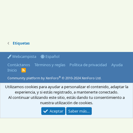
Etiquetas
Webcampista
Español
Contáctanos
Términos y reglas
Política de privacidad
Ayuda
Inicio
R
S
®
Community platform by XenForo
© 2010-2024 XenForo Ltd.
S
Utilizamos cookies para ayudar a personalizar el contenido, adaptar la
© 2004-2026 Webcampista.com
experiencia, y si estás registrado, a mantenerte conectado.
Al continuar utilizando este sitio, estás dando tu consentimiento a
Envíanos un email
Menú profesionales
Aviso Legal
Política de cookies
nuestra utilización de cookies.
Política de privacidad
Aceptar
Saber más…