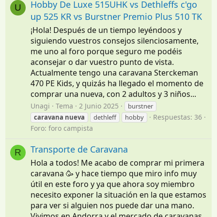
Hobby De Luxe 515UHK vs Dethleffs c'go
U
up 525 KR vs Burstner Premio Plus 510 TK
¡Hola! Después de un tiempo leyéndoos y
siguiendo vuestros consejos silenciosamente,
me uno al foro porque seguro me podéis
aconsejar o dar vuestro punto de vista.
Actualmente tengo una caravana Sterckeman
470 PE Kids, y quizás ha llegado el momento de
comprar una nueva, con 2 adultos y 3 niños...
Unagi
Tema
2 Junio 2025
burstner
Respuestas: 36
caravana
nueva
dethleff
hobby
Foro:
foro campista
Transporte de Caravana
R
Hola a todos! Me acabo de comprar mi primera
caravana 🥳 y hace tiempo que miro info muy
útil en este foro y ya que ahora soy miembro
necesito exponer la situación en la que estamos
para ver si alguien nos puede dar una mano.
Vivimos en Andorra y el mercado de caravanas