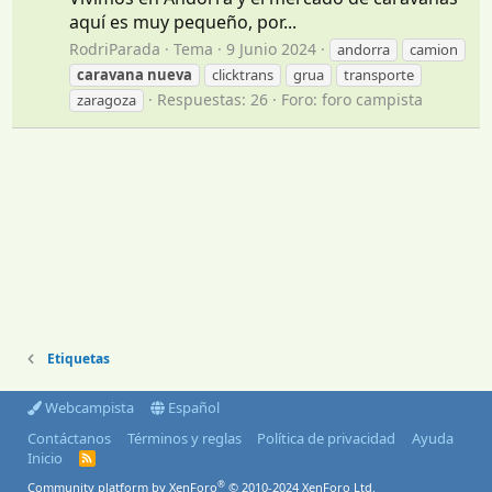
aquí es muy pequeño, por...
RodriParada
Tema
9 Junio 2024
andorra
camion
caravana
nueva
clicktrans
grua
transporte
Respuestas: 26
Foro:
foro campista
zaragoza
Etiquetas
Webcampista
Español
Contáctanos
Términos y reglas
Política de privacidad
Ayuda
Inicio
R
S
®
Community platform by XenForo
© 2010-2024 XenForo Ltd.
S