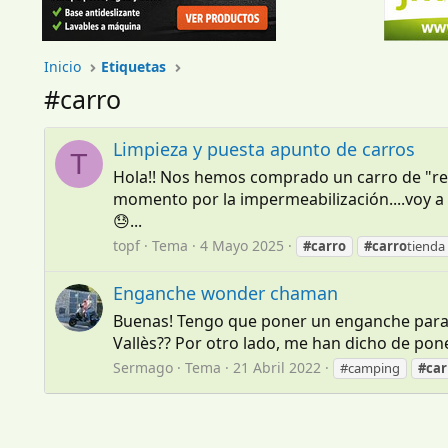
Inicio
Etiquetas
#carro
Limpieza y puesta apunto de carros
T
Hola!! Nos hemos comprado un carro de "ree
momento por la impermeabilización....voy a
😓...
topf
Tema
4 Mayo 2025
#carro
#carro
tienda
Enganche wonder chaman
Buenas! Tengo que poner un enganche para u
Vallès?? Por otro lado, me han dicho de pon
Sermago
Tema
21 Abril 2022
#camping
#car