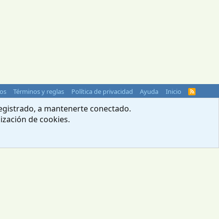
os
Términos y reglas
Política de privacidad
Ayuda
Inicio
R
S
S
 registrado, a mantenerte conectado.
lización de cookies.
© 2004-2026 Webcampista.com
Menú profesionales
Política de cookies