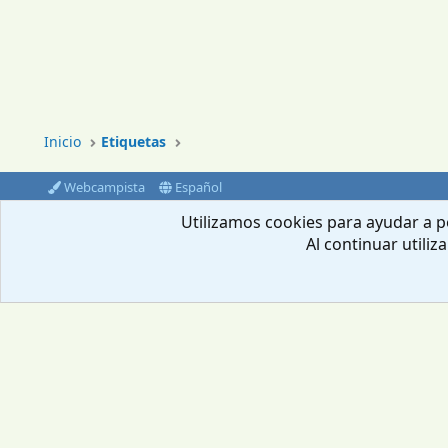
Inicio
Etiquetas
Webcampista
Español
®
Community platform by XenForo
© 2010-2024 XenForo Ltd.
Utilizamos cookies para ayudar a pe
Al continuar utiliz
Envíanos un email
Aviso Legal
Política de privacidad