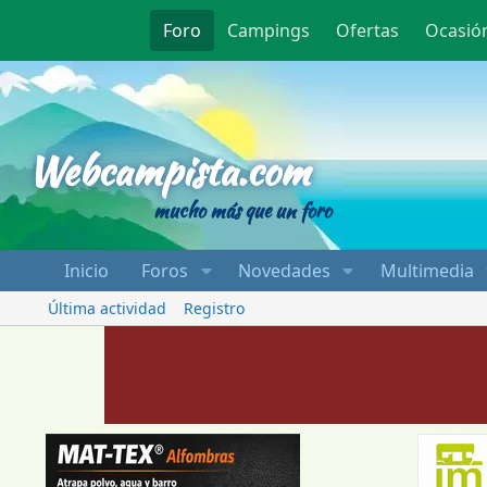
Foro
Campings
Ofertas
Ocasió
Webcampista
Webcampista.com
mucho más que un foro
Inicio
Foros
Novedades
Multimedia
Última actividad
Registro