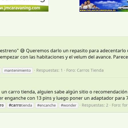
streno" 😅 Queremos darlo un repasito para adecentarlo un
 empezar con las habitaciones y el velum del avance. Pare
Respuestas: 1
Foro:
Carros Tienda
mantenimiento
n carro tienda, alguien sabe algún sitio o recomendación d
er enganche con 13 pins y luego poner un adaptador para 7pi
Respuestas: 2
Foro:
fo
ro
#carro
tienda
#encanche
#wonder