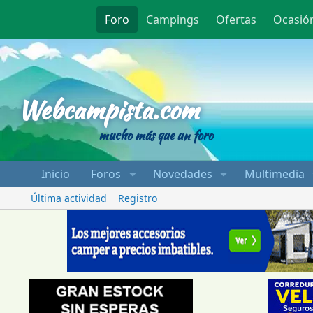
Foro
Campings
Ofertas
Ocasió
Webcampista
Webcampista.com
mucho más que un foro
Inicio
Foros
Novedades
Multimedia
Última actividad
Registro