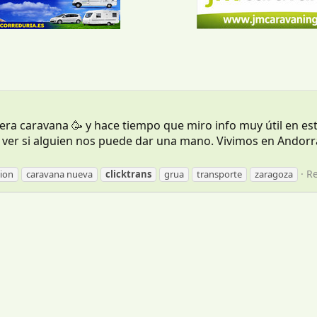
ra caravana 🥳 y hace tiempo que miro info muy útil en es
a ver si alguien nos puede dar una mano. Vivimos en Andor
Re
ion
caravana nueva
clicktrans
grua
transporte
zaragoza