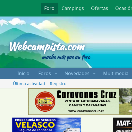
Foro
Campings
Ofertas
Ocasió
Webcampista
Webcampista.com
mucho más que un foro
Inicio
Foros
Novedades
Multimedia
Última actividad
Registro