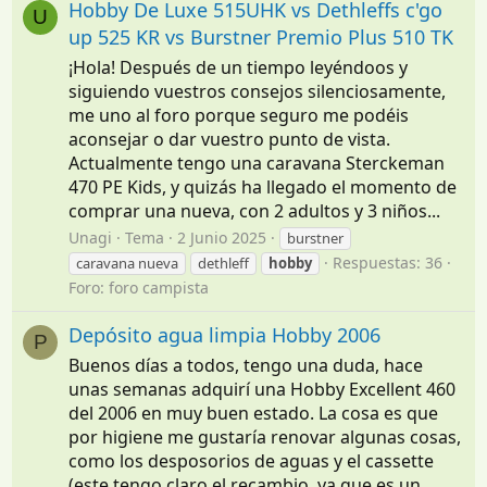
Hobby De Luxe 515UHK vs Dethleffs c'go
U
up 525 KR vs Burstner Premio Plus 510 TK
¡Hola! Después de un tiempo leyéndoos y
siguiendo vuestros consejos silenciosamente,
me uno al foro porque seguro me podéis
aconsejar o dar vuestro punto de vista.
Actualmente tengo una caravana Sterckeman
470 PE Kids, y quizás ha llegado el momento de
comprar una nueva, con 2 adultos y 3 niños...
Unagi
Tema
2 Junio 2025
burstner
Respuestas: 36
caravana nueva
dethleff
hobby
Foro:
foro campista
Depósito agua limpia Hobby 2006
P
Buenos días a todos, tengo una duda, hace
unas semanas adquirí una Hobby Excellent 460
del 2006 en muy buen estado. La cosa es que
por higiene me gustaría renovar algunas cosas,
como los desposorios de aguas y el cassette
(este tengo claro el recambio, ya que es un