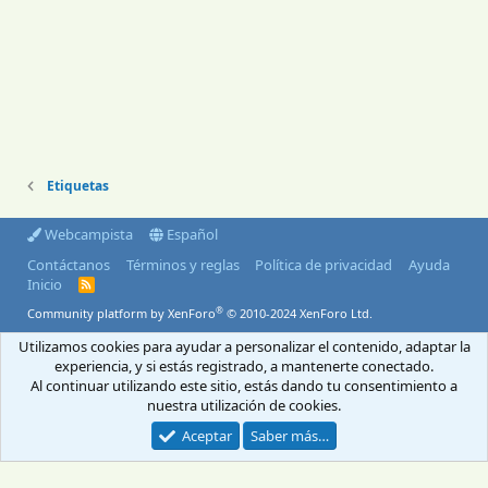
Etiquetas
Webcampista
Español
Contáctanos
Términos y reglas
Política de privacidad
Ayuda
Inicio
R
S
®
Community platform by XenForo
© 2010-2024 XenForo Ltd.
S
Utilizamos cookies para ayudar a personalizar el contenido, adaptar la
© 2004-2026 Webcampista.com
experiencia, y si estás registrado, a mantenerte conectado.
Al continuar utilizando este sitio, estás dando tu consentimiento a
Envíanos un email
Menú profesionales
Aviso Legal
Política de cookies
nuestra utilización de cookies.
Política de privacidad
Aceptar
Saber más…