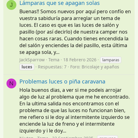
Lámparas que se apagan solas
J
Buenas!! Somos nuevos por aquí pero confío en
vuestra sabiduría para arreglar un tema de
luces. El caso es que es las luces de salón y
pasillo (por así decirlo) de nuestra camper nos
hacen cosas raras. Cuando tienes encendida la
del salón y enciendes la del pasillo, esta última
se apaga sola, y...
JackSparrow
Tema
18 Febrero 2026
lamparas
Respuestas: 7
Foro:
Bricolaje y apaños
luces
Problemas luces o piña caravana
N
Hola buenos dias, a ver si me podeis arrojar
algo de luz al problema que me he encontrado.
En la ultima salida nos encontramos con el
problema de que las luces no funcionan bien,
me refiero si le doy al intermitente izquierdo se
enciende la luz de freno y el intermitente
izquierdo y i le doy...