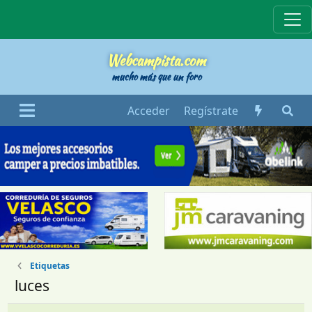
Webcampista
Webcampista.com
mucho más que un foro
Acceder
Regístrate
Etiquetas
luces