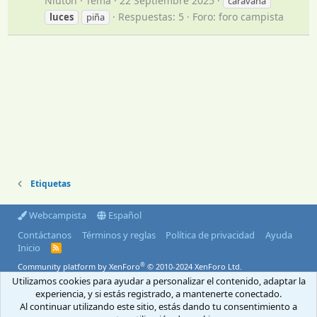
Niuton
Tema
22 Septiembre 2025
caravana
Respuestas: 5
Foro:
foro campista
luces
piña
Etiquetas
Webcampista
Español
Contáctanos
Términos y reglas
Política de privacidad
Ayuda
Inicio
R
S
®
Community platform by XenForo
© 2010-2024 XenForo Ltd.
S
Utilizamos cookies para ayudar a personalizar el contenido, adaptar la
© 2004-2026 Webcampista.com
experiencia, y si estás registrado, a mantenerte conectado.
Al continuar utilizando este sitio, estás dando tu consentimiento a
Envíanos un email
Menú profesionales