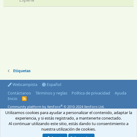
Etiquetas
Webcampista
Español
Contáctanos
Términos y reglas
Política de privacidad
Ayuda
Inicio
R
S
®
Community platform by XenForo
© 2010-2024 XenForo Ltd.
S
Utilizamos cookies para ayudar a personalizar el contenido, adaptar la
© 2004-2026 Webcampista.com
experiencia, y si estás registrado, a mantenerte conectado.
Al continuar utilizando este sitio, estás dando tu consentimiento a
Envíanos un email
Menú profesionales
nuestra utilización de cookies.
Aviso Legal
Política de cookies
Política de privacidad