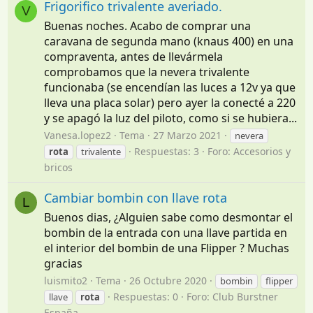
Frigorifico trivalente averiado.
V
Buenas noches. Acabo de comprar una
caravana de segunda mano (knaus 400) en una
compraventa, antes de llevármela
comprobamos que la nevera trivalente
funcionaba (se encendían las luces a 12v ya que
lleva una placa solar) pero ayer la conecté a 220
y se apagó la luz del piloto, como si se hubiera...
Vanesa.lopez2
Tema
27 Marzo 2021
nevera
Respuestas: 3
Foro:
Accesorios y
rota
trivalente
bricos
Cambiar bombin con llave rota
L
Buenos dias, ¿Alguien sabe como desmontar el
bombin de la entrada con una llave partida en
el interior del bombin de una Flipper ? Muchas
gracias
luismito2
Tema
26 Octubre 2020
bombin
flipper
Respuestas: 0
Foro:
Club Burstner
llave
rota
España