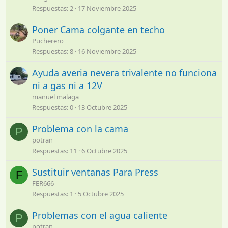
Respuestas
2
17 Noviembre 2025
Poner Cama colgante en techo
Pucherero
Respuestas
8
16 Noviembre 2025
Ayuda averia nevera trivalente no funciona
ni a gas ni a 12V
manuel malaga
Respuestas
0
13 Octubre 2025
Problema con la cama
P
potran
Respuestas
11
6 Octubre 2025
Sustituir ventanas Para Press
F
FER666
Respuestas
1
5 Octubre 2025
Problemas con el agua caliente
P
potran