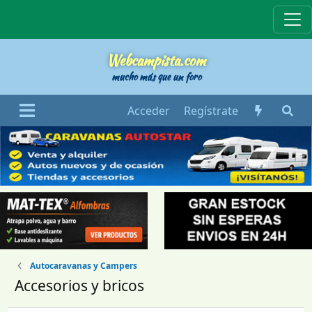
Webcampista
Webcampista.com
mucho más que un foro
Acceder
Regístrate
Autocaravanas y Campers
Accesorios y bricos