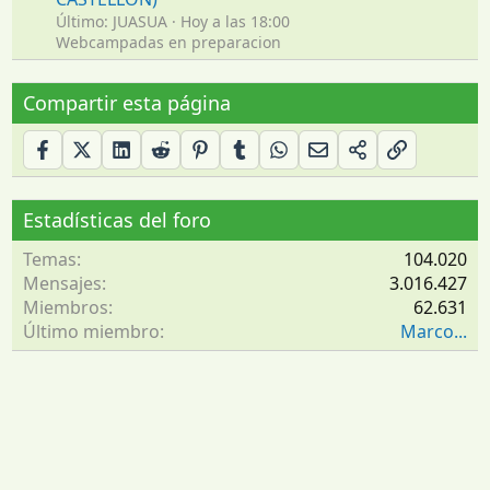
Último: JUASUA
Hoy a las 18:00
Webcampadas en preparacion
Compartir esta página
Estadísticas del foro
Temas
104.020
Mensajes
3.016.427
Miembros
62.631
Último miembro
Marco...