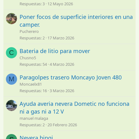
Respuestas
3
12 Mayo 2026
Poner focos de superficie interiores en una
camper.
Pucherero
Respuestas
2
17 Marzo 2026
Bateria de litio para mover
C
Chusno5
Respuestas
54
4 Marzo 2026
Paragolpes trasero Moncayo Joven 480
M
Moncaelx81
Respuestas
16
3 Marzo 2026
Ayuda averia nevera Dometic no funciona
ni a gas ni a 12 V
manuel malaga
Respuestas
2
20 Febrero 2026
Nevera bingi