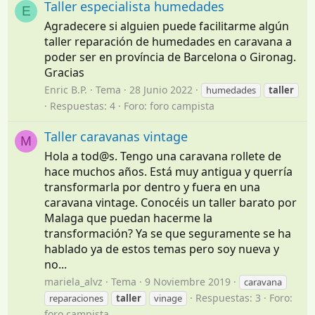
Taller especialista humedades
E
Agradecere si alguien puede facilitarme algún
taller reparación de humedades en caravana a
poder ser en província de Barcelona o Gironag.
Gracias
Enric B.P.
Tema
28 Junio 2022
humedades
taller
Respuestas: 4
Foro:
foro campista
Taller caravanas vintage
M
Hola a tod@s. Tengo una caravana rollete de
hace muchos años. Está muy antigua y querría
transformarla por dentro y fuera en una
caravana vintage. Conocéis un taller barato por
Malaga que puedan hacerme la
transformación? Ya se que seguramente se ha
hablado ya de estos temas pero soy nueva y
no...
mariela_alvz
Tema
9 Noviembre 2019
caravana
Respuestas: 3
Foro:
reparaciones
taller
vinage
foro campista