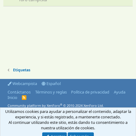
Etiquetas
Webcampista
Español
Contáctanos
Términos y reglas
Política de privacidad
Ayuda
Inicio
R
S
®
Community platform by XenForo
© 2010-2024 XenForo Ltd.
S
Utilizamos cookies para ayudar a personalizar el contenido, adaptar la
© 2004-2026 Webcampista.com
experiencia, y si estás registrado, a mantenerte conectado.
Al continuar utilizando este sitio, estás dando tu consentimiento a
Envíanos un email
Menú profesionales
nuestra utilización de cookies.
Aviso Legal
Política de cookies
Política de privacidad