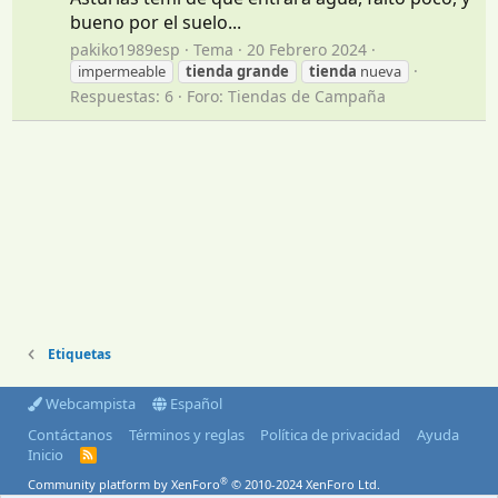
bueno por el suelo...
pakiko1989esp
Tema
20 Febrero 2024
impermeable
tienda
grande
tienda
nueva
Respuestas: 6
Foro:
Tiendas de Campaña
Etiquetas
Webcampista
Español
Contáctanos
Términos y reglas
Política de privacidad
Ayuda
Inicio
R
S
®
Community platform by XenForo
© 2010-2024 XenForo Ltd.
S