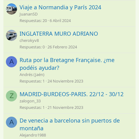
Viaje a Normandia y París 2024
JuananSD
Respuestas
20
6 Abril 2024
INGLATERRA MURO ADRIANO
cherokyv8
Respuestas
0
26 Febrero 2024
Ruta por la Bretagne Française. ¿me
A
podéis ayudar?
Andrés (Jaén)
Respuestas
1
24 Noviembre 2023
MADRID-BURDEOS-PARIS. 22/12 - 30/12
Z
zalogon_33
Respuestas
1
21 Noviembre 2023
De venecia a barcelona sin puertos de
A
montaña
Alejandro1988