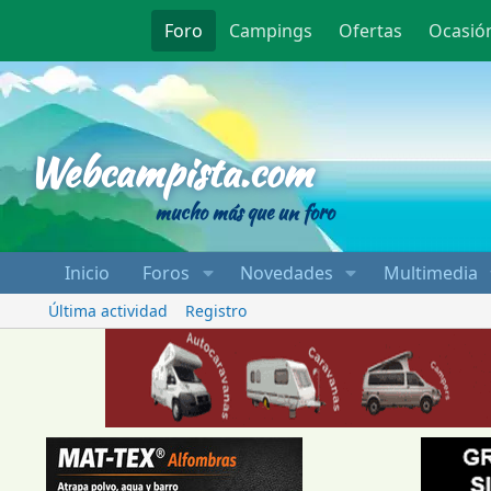
Foro
Campings
Ofertas
Ocasió
Webcampista
Webcampista.com
mucho más que un foro
Inicio
Foros
Novedades
Multimedia
Última actividad
Registro