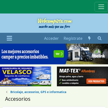
Webcampista
Webcampista.com
mucho más que un foro
Acceder
Regístrate
Bricolaje, accesorios, GPS e informatica
Accesorios