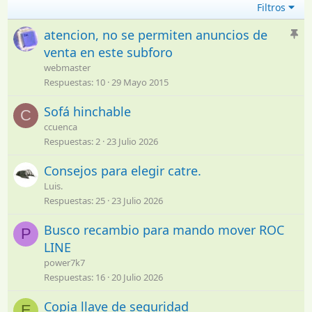
Filtros
A
atencion, no se permiten anuncios de
n
venta en este subforo
c
webmaster
l
Respuestas
10
29 Mayo 2015
a
d
Sofá hinchable
C
o
ccuenca
Respuestas
2
23 Julio 2026
Consejos para elegir catre.
Luis.
Respuestas
25
23 Julio 2026
Busco recambio para mando mover ROC
P
LINE
power7k7
Respuestas
16
20 Julio 2026
Copia llave de seguridad
E