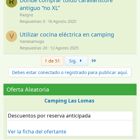
R
antiguo “no XL”
Razgriz
Respuestas
0
16 Agosto 2025
Utilizar cocina eléctrica en camping
V
Vanesamuga
Respuestas
20
12 Agosto 2025
Último
1 de 51
Sig.
Debes estar conectado o registrado para publicar aquí.
Oferta Aleatoria
Camping Las Lomas
Descuentos por reserva anticipada
Ver la ficha del ofertante