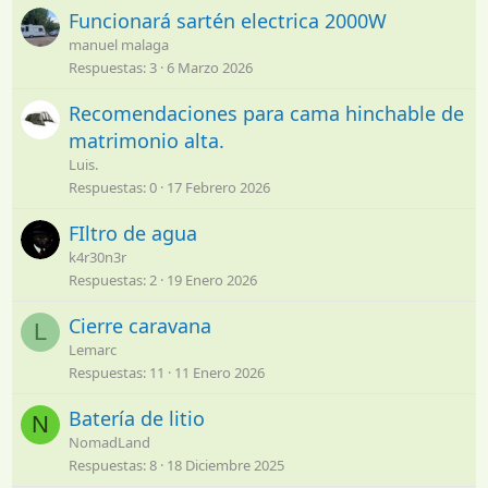
Funcionará sartén electrica 2000W
manuel malaga
Respuestas
3
6 Marzo 2026
Recomendaciones para cama hinchable de
matrimonio alta.
Luis.
Respuestas
0
17 Febrero 2026
FIltro de agua
k4r30n3r
Respuestas
2
19 Enero 2026
Cierre caravana
L
Lemarc
Respuestas
11
11 Enero 2026
Batería de litio
N
NomadLand
Respuestas
8
18 Diciembre 2025