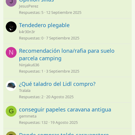
J
JesusPerez
Respuestas
5
12 Septiembre 2025
Tendedero plegable
k4r30n3r
Respuestas
0
7 Septiembre 2025
Recomendación lona/rafia para suelo
N
parcela camping
Ninjaku636
Respuestas
1
3 Septiembre 2025
¿Qué taladro del Lidl compro?
Tralala
Respuestas
2
20 Agosto 2025
conseguir papeles caravana antigua
G
gemmeta
Respuestas
132
19 Agosto 2025
Donde comprar toldo caravanstore