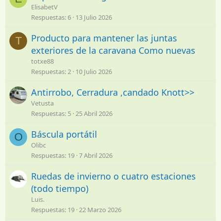
ElisabetV
Respuestas
6
13 Julio 2026
Producto para mantener las juntas
T
exteriores de la caravana Como nuevas
totxe88
Respuestas
2
10 Julio 2026
Antirrobo, Cerradura ,candado Knott>>
Vetusta
Respuestas
5
25 Abril 2026
Báscula portátil
O
Olibc
Respuestas
19
7 Abril 2026
Ruedas de invierno o cuatro estaciones
(todo tiempo)
Luis.
Respuestas
19
22 Marzo 2026