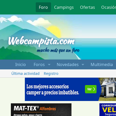
Foro
Campings
Ofertas
Ocasió
Webcampista
Webcampista.com
mucho más que un foro
Inicio
Foros
Novedades
Multimedia
Última actividad
Registro