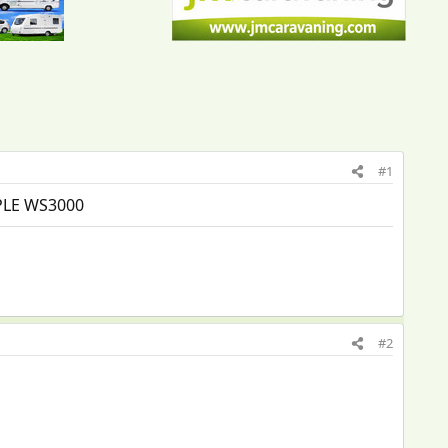
#1
OPLE WS3000
#2