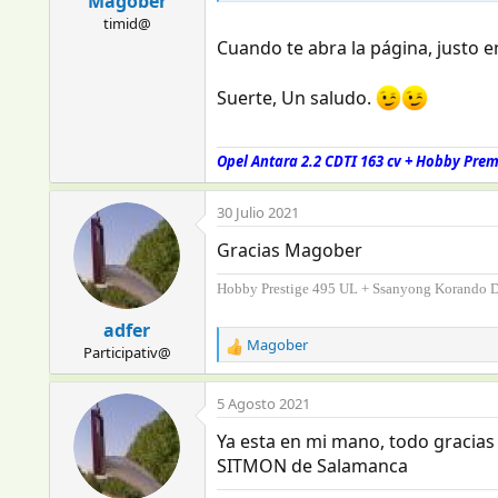
Magober
timid@
Cuando te abra la página, justo en
Suerte, Un saludo.
Opel Antara 2.2 CDTI 163 cv + Hobby Pre
30 Julio 2021
Gracias Magober
Hobby Prestige 495 UL + Ssanyong Korando 
adfer
Magober
Participativ@
R
e
a
5 Agosto 2021
c
c
Ya esta en mi mano, todo gracias 
i
SITMON de Salamanca
o
n