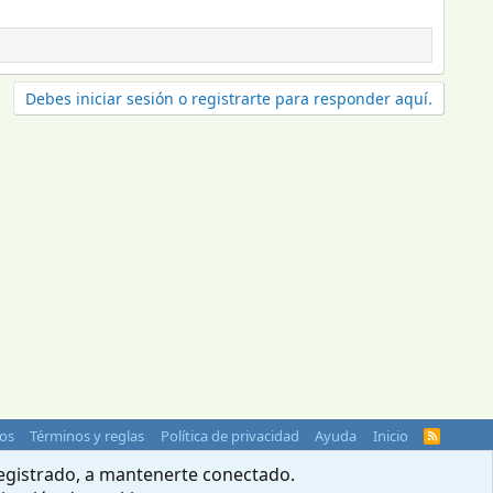
Debes iniciar sesión o registrarte para responder aquí.
os
Términos y reglas
Política de privacidad
Ayuda
Inicio
R
S
S
 registrado, a mantenerte conectado.