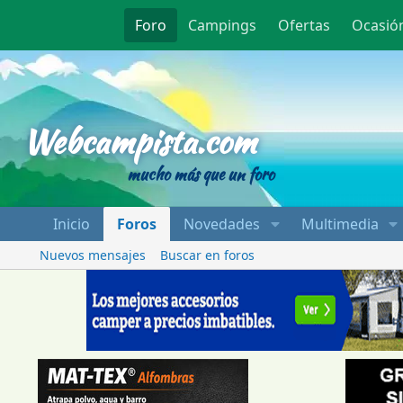
Foro
Campings
Ofertas
Ocasió
Webcampista
Webcampista.com
mucho más que un foro
Inicio
Foros
Novedades
Multimedia
Nuevos mensajes
Buscar en foros