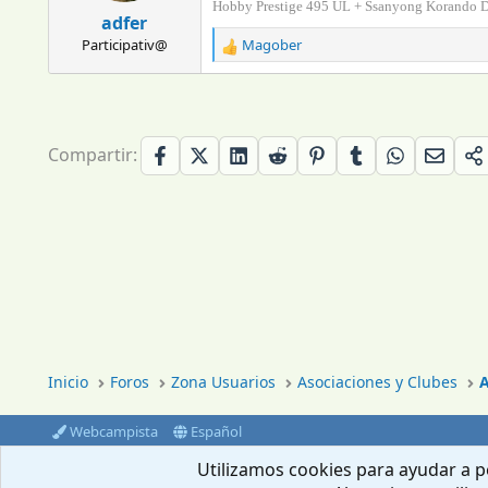
Hobby Prestige 495 UL + Ssanyong Korando 
e
adfer
s
Participativ@
Magober
R
:
e
a
c
c
i
Compartir:
o
n
e
s
:
Inicio
Foros
Zona Usuarios
Asociaciones y Clubes
A
Webcampista
Español
®
Community platform by XenForo
© 2010-2024 XenForo Ltd.
Utilizamos cookies para ayudar a pe