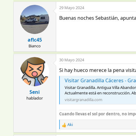
29 Mayo 2024
Buenas noches Sebastián, apuntan
aflc45
Bianco
30 Mayo 2024
Si hay hueco merece la pena visit
Visitar Granadilla Cáceres - G
Visitar Granadilla. Antigua Villa Aband
Seni
Actualmente está en reconstrucción. Ab
hablador
visitargranadilla.com
Cuando llevas el sol por dentro, no impo
Aki
R
e