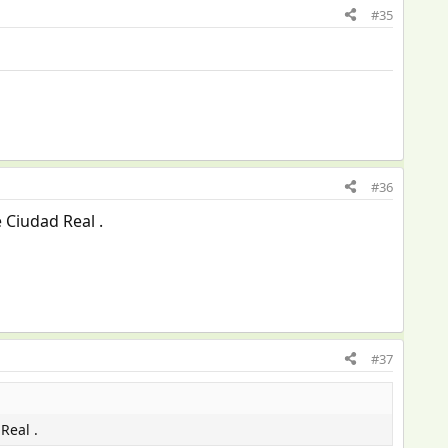
#35
#36
 Ciudad Real .
#37
Real .