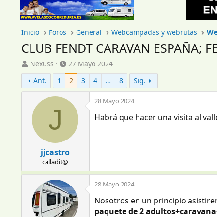
Inicio
Foros
General
Webcampadas y webrutas
We
CLUB FENDT CARAVAN ESPAÑA; F
I
F
Nexuss
27 Mayo 2024
n
e
Ant.
1
2
3
4
…
8
Sig.
i
c
c
h
i
a
28 Mayo 2024
J
a
d
Habrá que hacer una visita al valle.
d
e
o
i
r
n
d
i
jjcastro
e
c
calladit@
l
i
t
o
e
28 Mayo 2024
m
Nosotros en un principio asistire
a
paquete de 2 adultos+caravana