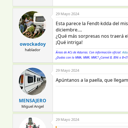
29 Mayo 2024
Esta parece la Fendt-kdda del mis
diciembre....
¿Qué más sorpresas nos traerá el
¡Qué intriga!
owockadoy
hablador
Áreas de ACs de Asturias. Con información oficial:
Astu
¿Dudas con la MMA, MMR, MMC? ¿Carnet B, B96 o B+E
29 Mayo 2024
Apúntanos a la paella, que llegamo
MENSAJERO
Miguel Angel
29 Mayo 2024