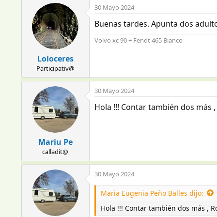
a
30 Mayo 2024
c
c
Buenas tardes. Apunta dos adulto
i
o
Volvo xc 90 + Fendt 465 Bianco
n
e
Loloceres
s
Participativ@
:
30 Mayo 2024
Hola !!! Contar también dos más , 
Mariu Pe
calladit@
30 Mayo 2024
Maria Eugenia Peño Balles dijo:
Hola !!! Contar también dos más , Ro