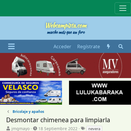
Webcampista
Webcampista.com
mucho más que un foro
Acceder
Regístrate
Bricolaje y apaños
Desmontar chimenea para limpiarla
I
F
E
jmgmayo
18 Septiembre 2022
nevera