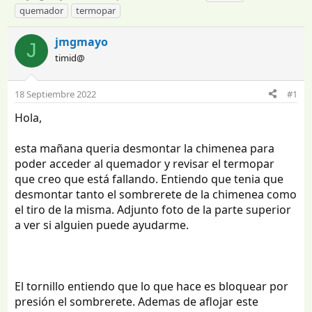
n
e
t
quemador
termopar
i
c
i
c
h
q
jmgmayo
J
i
a
u
timid@
a
d
e
d
e
t
o
i
a
18 Septiembre 2022
#1
r
n
s
d
i
Hola,
e
c
l
i
esta mañana queria desmontar la chimenea para
t
o
poder acceder al quemador y revisar el termopar
e
que creo que está fallando. Entiendo que tenia que
m
a
desmontar tanto el sombrerete de la chimenea como
el tiro de la misma. Adjunto foto de la parte superior
a ver si alguien puede ayudarme.
El tornillo entiendo que lo que hace es bloquear por
presión el sombrerete. Ademas de aflojar este