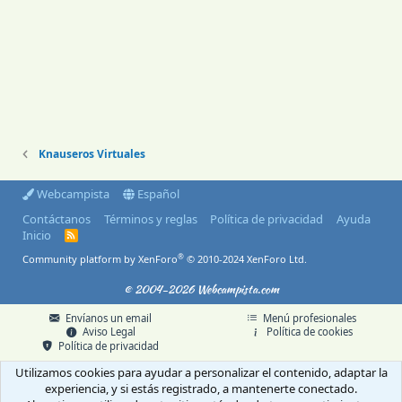
Knauseros Virtuales
Webcampista
Español
Contáctanos
Términos y reglas
Política de privacidad
Ayuda
Inicio
R
S
®
Community platform by XenForo
© 2010-2024 XenForo Ltd.
S
© 2004-2026 Webcampista.com
Envíanos un email
Menú profesionales
Aviso Legal
Política de cookies
Política de privacidad
Utilizamos cookies para ayudar a personalizar el contenido, adaptar la
experiencia, y si estás registrado, a mantenerte conectado.