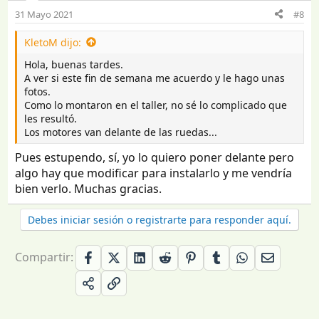
Además, ¿alguien tiene experiencia en subida de
31 Mayo 2021
#8
pendientes con el mover y esta caravana?
Tengo que subir una pendiente de entre el 15 y el 20%...
KletoM dijo:
El Enduro 303, en papeles, dice que sube un 18% con
1500kg... y la mía no pasará de los 1300...
Hola, buenas tardes.
A ver si este fin de semana me acuerdo y le hago unas
Muchas gracias a tod@s.
fotos.
Como lo montaron en el taller, no sé lo complicado que
les resultó.
Los motores van delante de las ruedas...
Pues estupendo, sí, yo lo quiero poner delante pero
algo hay que modificar para instalarlo y me vendría
bien verlo. Muchas gracias.
Debes iniciar sesión o registrarte para responder aquí.
Compartir: