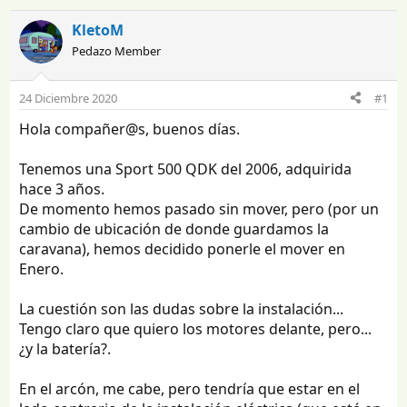
n
e
i
c
KletoM
c
h
Pedazo Member
i
a
a
d
d
e
24 Diciembre 2020
#1
o
i
Hola compañer@s, buenos días.
r
n
d
i
e
c
Tenemos una Sport 500 QDK del 2006, adquirida
l
i
hace 3 años.
t
o
De momento hemos pasado sin mover, pero (por un
e
cambio de ubicación de donde guardamos la
m
caravana), hemos decidido ponerle el mover en
a
Enero.
La cuestión son las dudas sobre la instalación...
Tengo claro que quiero los motores delante, pero...
¿y la batería?.
En el arcón, me cabe, pero tendría que estar en el