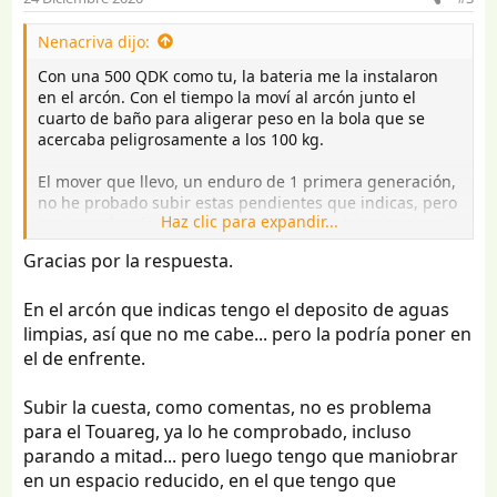
Nenacriva dijo:
Con una 500 QDK como tu, la bateria me la instalaron
en el arcón. Con el tiempo la moví al arcón junto el
cuarto de baño para aligerar peso en la bola que se
acercaba peligrosamente a los 100 kg.
El mover que llevo, un enduro de 1 primera generación,
no he probado subir estas pendientes que indicas, pero
Haz clic para expandir...
por experiencia no lo veo apropiado. Me temo que con
esos desniveles, o el firme está en muy buenas
Gracias por la respuesta.
condiciones o cualquier desperfecto bloquera/patinara
una de las ruedas, la otra seguirá empujando, y la
En el arcón que indicas tengo el deposito de aguas
caravana girara.
limpias, así que no me cabe... pero la podría poner en
Creo que el mejor mover, es el touareg que tienes, pero
el de enfrente.
desconozco todas las implicaciones para llevarte a
buscar el mover. Yo desde que remolcamos sin
Subir la cuesta, como comentas, no es problema
embrague el mover ha pasado un uso residual y salimos
para el Touareg, ya lo he comprobado, incluso
frecuentemente, pienso que tu además si tienes
parando a mitad... pero luego tengo que maniobrar
reductora, mejor que mejor.
en un espacio reducido, en el que tengo que