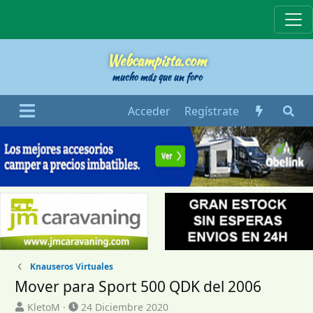
Webcampista
Webcampista.com
mucho más que un foro
Acceder
Regístrate
Knauseros Virtuales
Mover para Sport 500 QDK del 2006
I
F
KletoM
24 Diciembre 2020