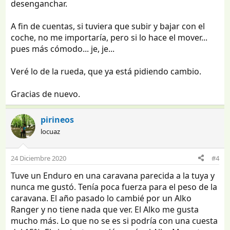
Como complemento de mover te recomiendo la rueda
desenganchar.
jockey alko premium, muy recomendable en todo caso,
pero máxime si usaras el mover en todo uso.
A fin de cuentas, si tuviera que subir y bajar con el
coche, no me importaría, pero si lo hace el mover...
pues más cómodo... je, je...
Veré lo de la rueda, que ya está pidiendo cambio.
Gracias de nuevo.
pirineos
locuaz
24 Diciembre 2020
#4
Tuve un Enduro en una caravana parecida a la tuya y
nunca me gustó. Tenía poca fuerza para el peso de la
caravana. El año pasado lo cambié por un Alko
Ranger y no tiene nada que ver. El Alko me gusta
mucho más. Lo que no se es si podría con una cuesta