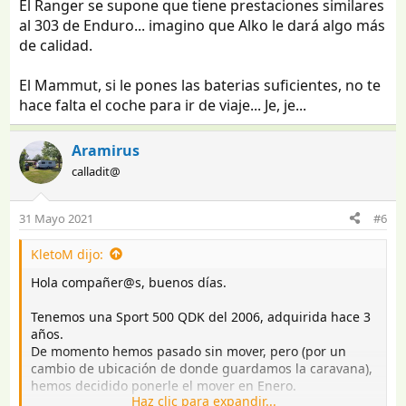
El Ranger se supone que tiene prestaciones similares
al 303 de Enduro... imagino que Alko le dará algo más
de calidad.
El Mammut, si le pones las baterias suficientes, no te
hace falta el coche para ir de viaje... Je, je...
Aramirus
calladit@
31 Mayo 2021
#6
KletoM dijo:
Hola compañer@s, buenos días.
Tenemos una Sport 500 QDK del 2006, adquirida hace 3
años.
De momento hemos pasado sin mover, pero (por un
cambio de ubicación de donde guardamos la caravana),
hemos decidido ponerle el mover en Enero.
Haz clic para expandir...