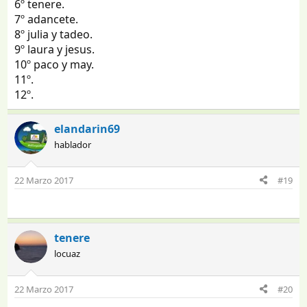
6º tenere.
7º adancete.
8º julia y tadeo.
9º laura y jesus.
10º paco y may.
11º.
12º.
elandarin69
hablador
22 Marzo 2017
#19
tenere
locuaz
22 Marzo 2017
#20