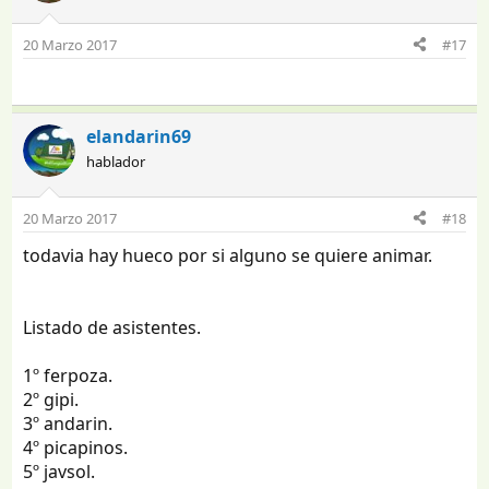
20 Marzo 2017
#17
elandarin69
hablador
20 Marzo 2017
#18
todavia hay hueco por si alguno se quiere animar.
Listado de asistentes.
1º ferpoza.
2º gipi.
3º andarin.
4º picapinos.
5º javsol.