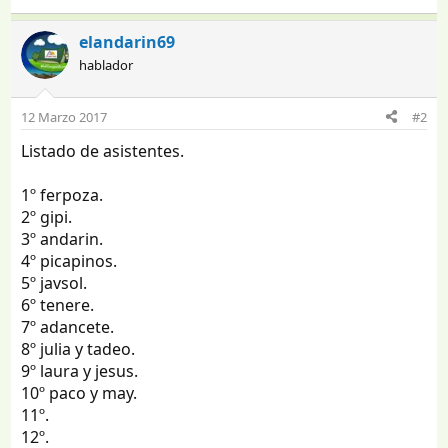
elandarin69
hablador
12 Marzo 2017
#2
Listado de asistentes.
1º ferpoza.
2º gipi.
3º andarin.
4º picapinos.
5º javsol.
6º tenere.
7º adancete.
8º julia y tadeo.
9º laura y jesus.
10º paco y may.
11º.
12º.