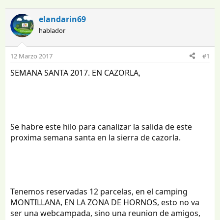
n
e
i
c
elandarin69
c
h
hablador
i
a
a
d
d
e
12 Marzo 2017
#1
o
i
r
n
SEMANA SANTA 2017. EN CAZORLA,
d
i
e
c
l
i
t
o
e
Se habre este hilo para canalizar la salida de este
m
a
proxima semana santa en la sierra de cazorla.
Tenemos reservadas 12 parcelas, en el camping
MONTILLANA, EN LA ZONA DE HORNOS, esto no va
ser una webcampada, sino una reunion de amigos,