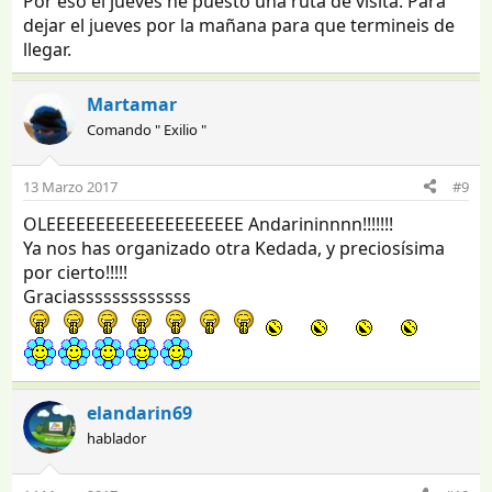
Por eso el jueves he puesto una ruta de visita. Para
dejar el jueves por la mañana para que termineis de
llegar.
Martamar
Comando " Exilio "
13 Marzo 2017
#9
OLEEEEEEEEEEEEEEEEEEEE Andarininnnn!!!!!!!
Ya nos has organizado otra Kedada, y preciosísima
por cierto!!!!!
Graciasssssssssssss
elandarin69
hablador