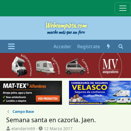
Webcampista
Webcampista.com
mucho más que un foro
Acceder
Regístrate
Campo Base
Semana santa en cazorla. Jaen.
I
F
elandarin69
12 Marzo 2017