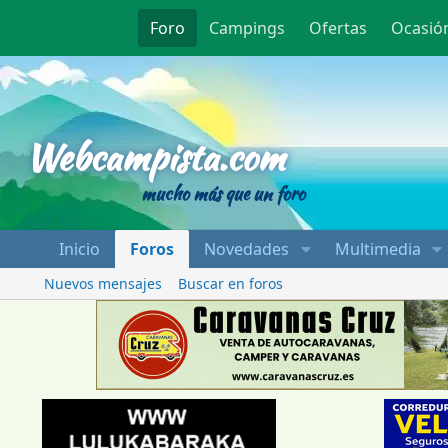
Foro
Campings
Ofertas
Ocasió
Webcampista
Webcampista.com
mucho más que un foro
Inicio
Foros
Novedades
Multimedia
Nuevos mensajes
Buscar en foros