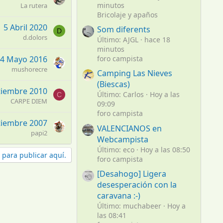
minutos
La rutera
Bricolaje y apaños
5 Abril 2020
Som diferents
D
d.dolors
Último: AJGL
hace 18
minutos
4 Mayo 2016
foro campista
mushorecre
Camping Las Nieves
(Biescas)
tiembre 2010
Último: Carlos
Hoy a las
C
CARPE DIEM
09:09
foro campista
tiembre 2007
VALENCIANOS en
papi2
Webcampista
Último: eco
Hoy a las 08:50
 para publicar aquí.
foro campista
[Desahogo] Ligera
desesperación con la
caravana :-)
Último: muchabeer
Hoy a
las 08:41