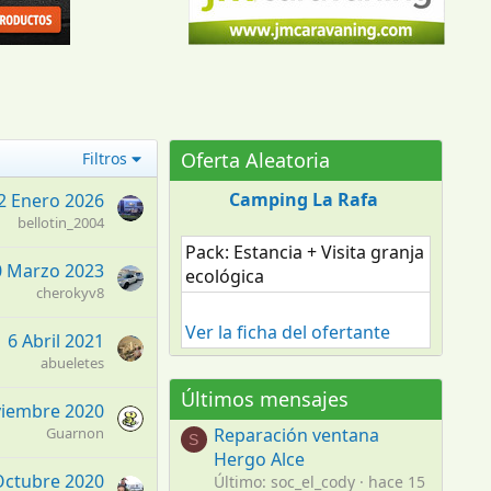
Oferta Aleatoria
Filtros
Camping La Rafa
2 Enero 2026
bellotin_2004
Pack: Estancia + Visita granja
0 Marzo 2023
ecológica
cherokyv8
Ver la ficha del ofertante
6 Abril 2021
abueletes
Últimos mensajes
viembre 2020
Guarnon
Reparación ventana
S
Hergo Alce
Octubre 2020
Último: soc_el_cody
hace 15