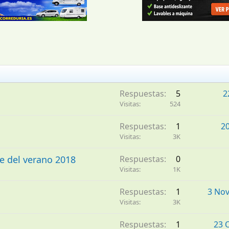
Respuestas
5
2
Visitas
524
Respuestas
1
2
Visitas
3K
je del verano 2018
Respuestas
0
Visitas
1K
Respuestas
1
3 No
Visitas
3K
Respuestas
1
23 