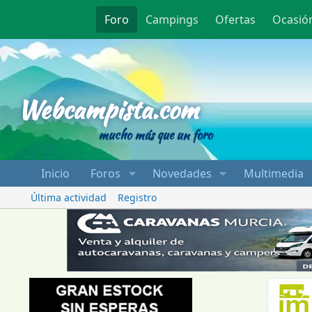
Foro
Campings
Ofertas
Ocasió
Webcampista
Webcampista.com
mucho más que un foro
Inicio
Foros
Novedades
Multimedia
Última actividad
Registro