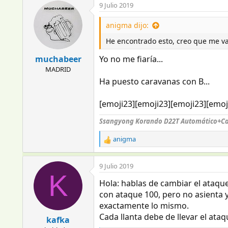
9 Julio 2019
anigma dijo:
He encontrado esto, creo que me val
muchabeer
Yo no me fiaría...
MADRID
Ha puesto caravanas con B...
[emoji23][emoji23][emoji23][emoj
Ssangyong Korando D22T Automático+Cara
anigma
R
e
a
9 Julio 2019
c
K
c
Hola: hablas de cambiar el ataque
i
con ataque 100, pero no asienta y
o
exactamente lo mismo.
n
Cada llanta debe de llevar el ata
e
kafka
s