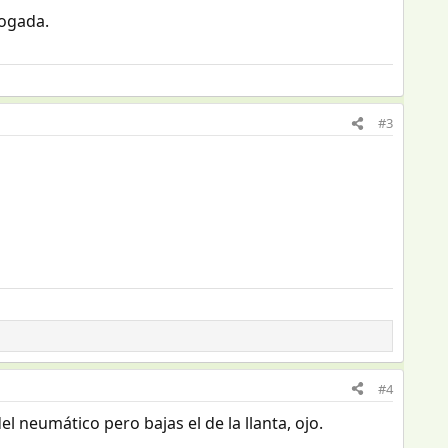
logada.
#3
#4
el neumático pero bajas el de la llanta, ojo.