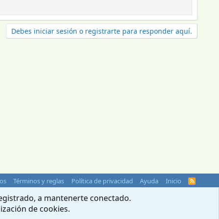
Debes iniciar sesión o registrarte para responder aquí.
os
Términos y reglas
Política de privacidad
Ayuda
Inicio
R
S
S
 registrado, a mantenerte conectado.
lización de cookies.
© 2004-2026 Webcampista.com