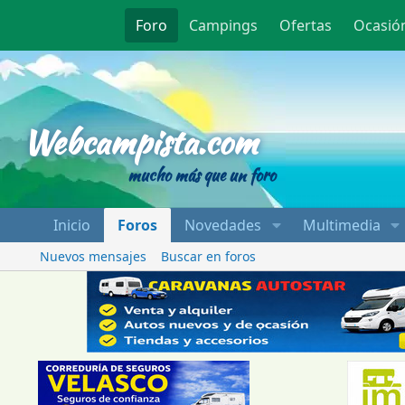
Foro
Campings
Ofertas
Ocasió
Webcampista
Webcampista.com
mucho más que un foro
Inicio
Foros
Novedades
Multimedia
Nuevos mensajes
Buscar en foros