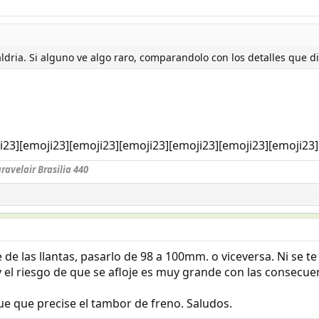
dria. Si alguno ve algo raro, comparandolo con los detalles que di
i23][emoji23][emoji23][emoji23][emoji23][emoji23][emoji23]
velair Brasilia 440
 de las llantas, pasarlo de 98 a 100mm. o viceversa. Ni se t
 el riesgo de que se afloje es muy grande con las consecuen
que que precise el tambor de freno. Saludos.