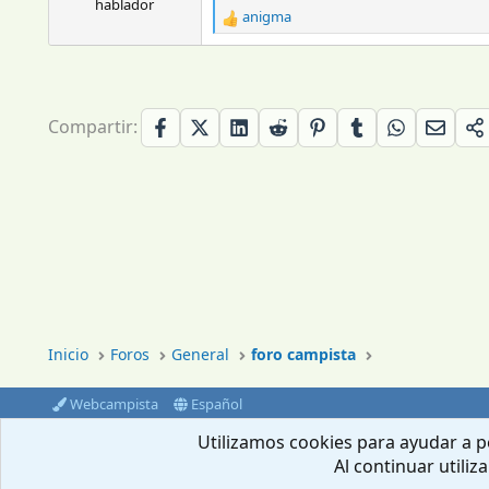
hablador
:
anigma
R
e
a
c
c
i
Compartir:
o
n
e
s
:
Inicio
Foros
General
foro campista
Webcampista
Español
®
Community platform by XenForo
© 2010-2024 XenForo Ltd.
Utilizamos cookies para ayudar a pe
Al continuar utiliz