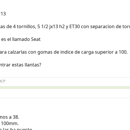
r13
as de 4 tornillos, 5 1/2 jx13 h2 y ET30 con separacion de to
s es el llamado Seat
ra calzarlas con gomas de indice de carga superior a 100.
trar estas llantas?
49CP
mos a 38.
 a 100mm.
 las ha puesto.