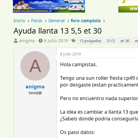
Inicio
Foros
General
foro campista
Ayuda llanta 13 5,5 et 30
I
F
E
anigma
8 Julio 2019
13 pulgadas
51/2
et 30
e
n
e
t
i
c
i
8 Julio 2019
c
h
q
A
i
a
u
Hola campistas.
a
d
e
d
e
t
Tengo una sun roller fiesta cp49
o
i
a
por desgaste (estan practicamente
anigma
r
n
s
d
timid@
i
Pero no encuentro nada superior 
e
c
l
i
t
o
La idea es cambiar a llanta 13 que
e
¿Sabeis donde podría conseguirl
m
a
Os paso datos: