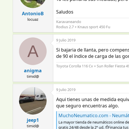
o
n
Saludos
e
AntonioB
s
locuaz
Karavaneando
:
Rodius 2.7 + Knaus sport 450 Fu
9 Julio 2019
A
Si bajaria de llanta, pero compe
de 90 el índice de carga de las g
Toyota Corolla 116 Cv + Sun Roller Fiesta 
anigma
timid@
9 Julio 2019
Aqui tienes unas de medida equiva
que seguro encuentras algo.
MuchoNeumatico.com - Neumáti
jeep1
La mayor tienda de neumáticos online de 
timid@
gratis 24/48 desde la 2ª ud. ☝Financia t