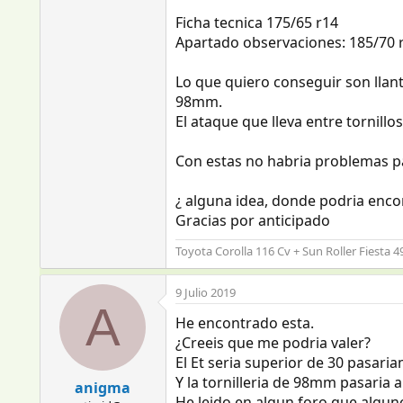
Ficha tecnica 175/65 r14
Apartado observaciones: 185/70 
Lo que quiero conseguir son llant
98mm.
El ataque que lleva entre tornillo
Con estas no habria problemas pa
¿ alguna idea, donde podria encon
Gracias por anticipado
Toyota Corolla 116 Cv + Sun Roller Fiesta 
9 Julio 2019
A
He encontrado esta.
¿Creeis que me podria valer?
El Et seria superior de 30 pasaria
Y la tornilleria de 98mm pasaria
anigma
He leido en algun foro que alguno