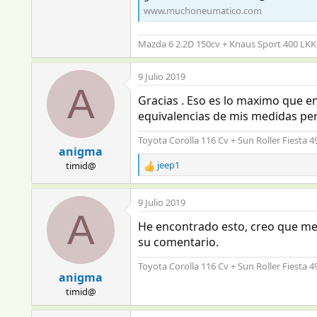
www.muchoneumatico.com
Mazda 6 2.2D 150cv + Knaus Sport 400 LKK
9 Julio 2019
A
Gracias . Eso es lo maximo que en
equivalencias de mis medidas per
Toyota Corolla 116 Cv + Sun Roller Fiesta 
anigma
jeep1
timid@
R
e
a
9 Julio 2019
c
A
c
He encontrado esto, creo que me v
i
su comentario.
o
n
Toyota Corolla 116 Cv + Sun Roller Fiesta 
e
anigma
s
timid@
: