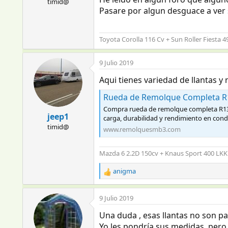
timid@
Pasare por algun desguace a ver 
Toyota Corolla 116 Cv + Sun Roller Fiesta 
9 Julio 2019
Aqui tienes variedad de llantas 
Rueda de Remolque Completa R13
Compra rueda de remolque completa R13, 
jeep1
carga, durabilidad y rendimiento en con
timid@
www.remolquesmb3.com
Mazda 6 2.2D 150cv + Knaus Sport 400 LKK
anigma
R
e
a
9 Julio 2019
c
c
Una duda , esas llantas no son par
i
Yo les pondría sus medidas, pero