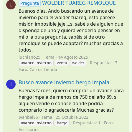
WOLDER TUAREG REMOLQUE
Pregunta
L
Buenos días, Ando buscando un avance de
invierno para el wolder tuareg, esto parece
misión imposible jeje....si sabéis de alguien que
disponga de uno y quiera venderlo pensar en
mi o la otra pregunta, sabéis si de otro
remolque se puede adaptar? muchas gracias a
todos.
luchiano25
Tema
14 Agosto 2025
Respuestas: 7
avance
invierno
venta
wolder
Foro:
Carros Tienda
Busco avance invierno hergo impala
I
Buenas tardes, quiero comprar un avance para
hergo impala de menos de 750 del año 89, si
alguien vende o conoce donde podría
comprarlo lo agradecería!Muchas gracias?
Ivanbel85
Tema
25 Octubre 2022
Respuestas: 1
Foro:
avance
invierno
hergo
Accesorios