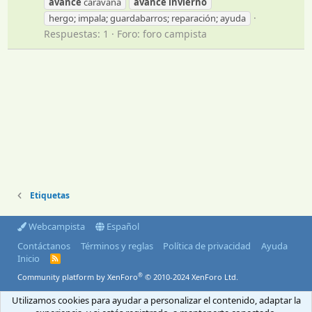
avance
caravana
avance
invierno
hergo; impala; guardabarros; reparación; ayuda
Respuestas: 1
Foro:
foro campista
Etiquetas
Webcampista
Español
Contáctanos
Términos y reglas
Política de privacidad
Ayuda
Inicio
R
S
®
Community platform by XenForo
© 2010-2024 XenForo Ltd.
S
© 2004-2026 Webcampista.com
Utilizamos cookies para ayudar a personalizar el contenido, adaptar la