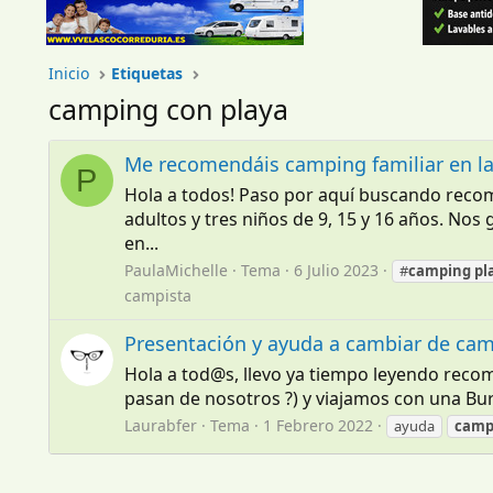
Inicio
Etiquetas
camping con playa
Me recomendáis camping familiar en la
P
Hola a todos! Paso por aquí buscando reco
adultos y tres niños de 9, 15 y 16 años. No
en...
PaulaMichelle
Tema
6 Julio 2023
#
camping
pl
campista
Presentación y ayuda a cambiar de ca
Hola a tod@s, llevo ya tiempo leyendo recom
pasan de nosotros ?) y viajamos con una Bur
Laurabfer
Tema
1 Febrero 2022
ayuda
camp