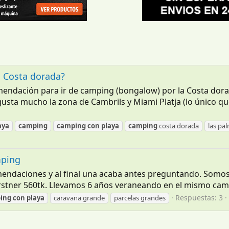
 Costa dorada?
mendación para ir de camping (bongalow) por la Costa dor
s gusta mucho la zona de Cambrils y Miami Platja (lo únic
aya
camping
camping
con
playa
camping
costa dorada
las pa
mping
endaciones y al final una acaba antes preguntando. Somos u
stner 560tk. Llevamos 6 años veraneando en el mismo campin
Respuestas: 3
ing
con
playa
caravana grande
parcelas grandes