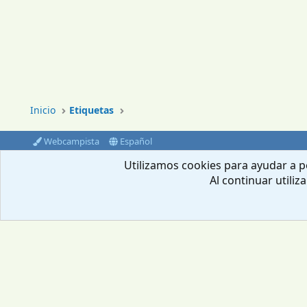
Inicio
Etiquetas
Webcampista
Español
®
Community platform by XenForo
© 2010-2024 XenForo Ltd.
Utilizamos cookies para ayudar a pe
Al continuar utiliz
Envíanos un email
Aviso Legal
Política de privacidad