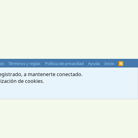
os
Términos y reglas
Política de privacidad
Ayuda
Inicio
R
S
S
 registrado, a mantenerte conectado.
lización de cookies.
© 2004-2026 Webcampista.com
Menú profesionales
Política de cookies