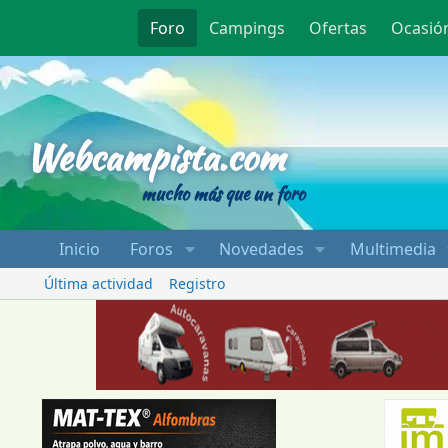
Foro
Campings
Ofertas
Ocasió
Webcampista
Webcampista.com
mucho más que un foro
Inicio
Foros
Novedades
Multimedia
Última actividad
Registro