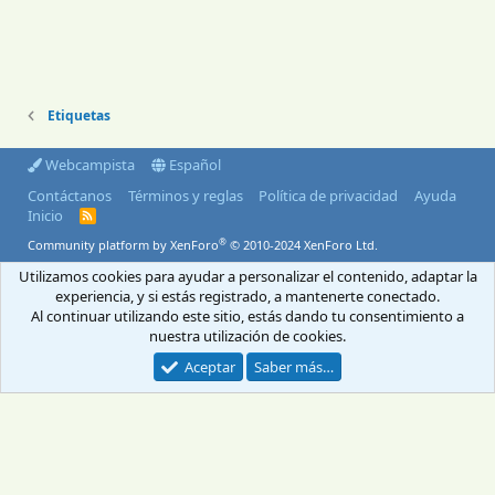
Etiquetas
Webcampista
Español
Contáctanos
Términos y reglas
Política de privacidad
Ayuda
Inicio
R
S
®
Community platform by XenForo
© 2010-2024 XenForo Ltd.
S
Utilizamos cookies para ayudar a personalizar el contenido, adaptar la
© 2004-2026 Webcampista.com
experiencia, y si estás registrado, a mantenerte conectado.
Al continuar utilizando este sitio, estás dando tu consentimiento a
Envíanos un email
Menú profesionales
nuestra utilización de cookies.
Aviso Legal
Política de cookies
Política de privacidad
Aceptar
Saber más…