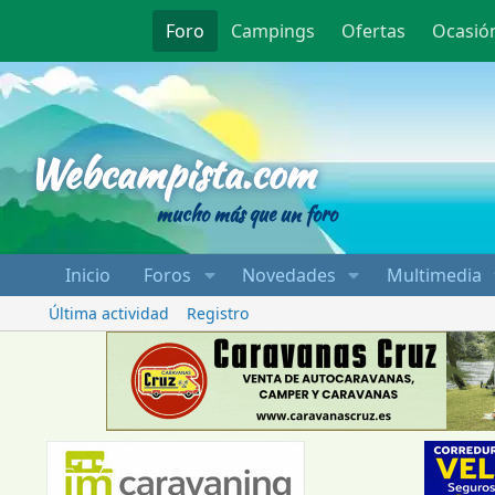
Foro
Campings
Ofertas
Ocasió
Webcampista
Webcampista.com
mucho más que un foro
Inicio
Foros
Novedades
Multimedia
Última actividad
Registro