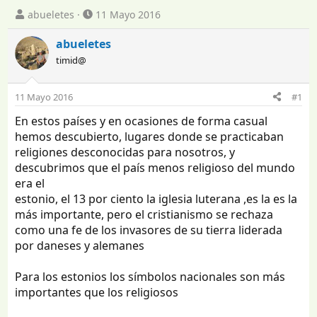
I
F
abueletes
11 Mayo 2016
n
e
i
c
abueletes
c
h
timid@
i
a
a
d
d
e
11 Mayo 2016
#1
o
i
En estos países y en ocasiones de forma casual
r
n
d
i
hemos descubierto, lugares donde se practicaban
e
c
religiones desconocidas para nosotros, y
l
i
descubrimos que el país menos religioso del mundo
t
o
era el
e
estonio, el 13 por ciento la iglesia luterana ,es la es la
m
más importante, pero el cristianismo se rechaza
a
como una fe de los invasores de su tierra liderada
por daneses y alemanes
Para los estonios los símbolos nacionales son más
importantes que los religiosos