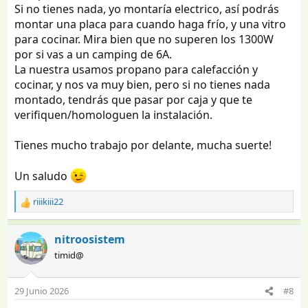
Si no tienes nada, yo montaría electrico, así podrás
montar una placa para cuando haga frío, y una vitro
para cocinar. Mira bien que no superen los 1300W
por si vas a un camping de 6A.
La nuestra usamos propano para calefacción y
cocinar, y nos va muy bien, pero si no tienes nada
montado, tendrás que pasar por caja y que te
verifiquen/homologuen la instalación.
Tienes mucho trabajo por delante, mucha suerte!
Un saludo
riiikiii22
R
e
a
nitroosistem
c
timid@
c
i
o
29 Junio 2026
#8
n
e