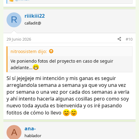
R
e
a
riiikiii22
R
c
calladit@
c
i
o
29 Junio 2026
#10
n
e
nitroosistem dijo:
s
:
Ve poniendo fotos del proyecto en caso de seguir
adelante...
Sí sí jejejjeje mi intención y mis ganas es seguir
arreglandola semana a semana ya que voy una vez
por semana o una vez por cada dos semanas a verla
y ahí intento hacerla algunas cosillas pero como soy
nuevo toda ayuda es bienvenida y os iré pasando
fotitos de cómo lo llevo
ana-
A
hablador