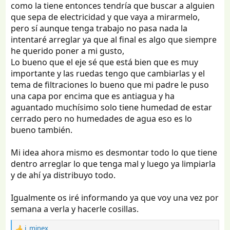
como la tiene entonces tendría que buscar a alguien
montar una placa para cuando haga frío, y una vitro
que sepa de electricidad y que vaya a mirarmelo,
para cocinar. Mira bien que no superen los 1300W por si
vas a un camping de 6A.
pero sí aunque tenga trabajo no pasa nada la
La nuestra usamos propano para calefacción y cocinar, y
intentaré arreglar ya que al final es algo que siempre
nos va muy bien, pero si no tienes nada montado,
he querido poner a mi gusto,
tendrás que pasar por caja y que te
Lo bueno que el eje sé que está bien que es muy
verifiquen/homologuen la instalación.
importante y las ruedas tengo que cambiarlas y el
tema de filtraciones lo bueno que mi padre le puso
Tienes mucho trabajo por delante, mucha suerte!
una capa por encima que es antiagua y ha
Un saludo
aguantado muchísimo solo tiene humedad de estar
cerrado pero no humedades de agua eso es lo
bueno también.
Mi idea ahora mismo es desmontar todo lo que tiene
dentro arreglar lo que tenga mal y luego ya limpiarla
y de ahí ya distribuyo todo.
Igualmente os iré informando ya que voy una vez por
semana a verla y hacerle cosillas.
i_minex