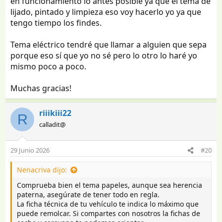
en funcionamiento lo antes posible ya que el tema de
sobrado el coche, aunque creo que podra con la
lijado, pintado y limpieza eso voy hacerlo yo ya que
caravana.
tengo tiempo los findes.
Otra cosa sera con pesos reales. Habria que ver la
capacidad de remolque del coche. El apartado concreto
Tema eléctrico tendré que llamar a alguien que sepa
creo que es el O.1.3
porque eso sí que yo no sé pero lo otro lo haré yo
Por otro lado.
mismo poco a poco.
Antes que nada, revision de humedades.
Un buen lavado exterior, no es algo que vaya a costar
Muchas gracias!
dinero. La luna delantera parece rota. Reemplazarla no
sera ni facil ni barato. Ruedas nuevas, si o si.
Despues una revision del sistema de frenos.
riiikiii22
R
calladit@
Y a partir de aqui, el interior: Si quieres pintarla, es
trabajo, que puedes hacer tu mismo. Siempre que
tengas tiempo.
29 Junio 2026
#20
Sistema electrico y placa. Aqui si que te tengo que
Nenacriva dijo:
desanimar y mucho.
Comprueba bien el tema papeles, aunque sea herencia
La placa va a haber que homologar fijo. Para homologar
paterna, asegúrate de tener todo en regla.
la placa, hara falta certificado de montaje + proyecto
La ficha técnica de tu vehículo te indica lo máximo que
+ITV
puede remolcar. Si compartes con nosotros la fichas de
Si por lo que sea pesan la caravana en la ITV, seguro