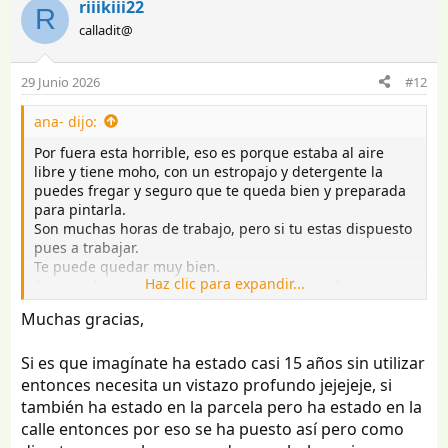
riiikiii22
R
calladit@
29 Junio 2026
#12
ana- dijo:
Por fuera esta horrible, eso es porque estaba al aire
libre y tiene moho, con un estropajo y detergente la
puedes fregar y seguro que te queda bien y preparada
para pintarla.
Son muchas horas de trabajo, pero si tu estas dispuesto
pues a trabajar.
Te puede quedar muy bien.
Haz clic para expandir...
Como te han comentado empezar por luces, freno,
ruedas, amortiguadores, estabilizador en lanza, circuito
Muchas gracias,
de agua.
Si queréis salir este año con ella. Y dejar la decoración
Si es que imagínate ha estado casi 15 años sin utilizar
interior para tenerlo el próximo año.
Me ha parecido entender que era de tu padre y por eso
entonces necesita un vistazo profundo jejejeje, si
te hace ilusión arreglarla.
también ha estado en la parcela pero ha estado en la
De vez en cuando pon alguna foto de lo que ya tengas
calle entonces por eso se ha puesto así pero como
preparado, somos un poco cotillas.