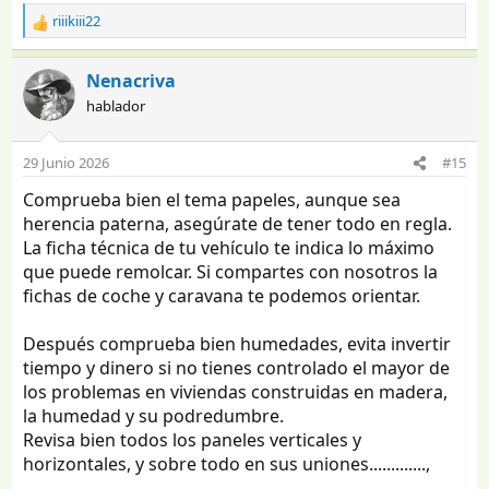
riiikiii22
R
e
a
Nenacriva
c
hablador
c
i
o
29 Junio 2026
#15
n
e
Comprueba bien el tema papeles, aunque sea
s
herencia paterna, asegúrate de tener todo en regla.
:
La ficha técnica de tu vehículo te indica lo máximo
que puede remolcar. Si compartes con nosotros la
fichas de coche y caravana te podemos orientar.
Después comprueba bien humedades, evita invertir
tiempo y dinero si no tienes controlado el mayor de
los problemas en viviendas construidas en madera,
la humedad y su podredumbre.
Revisa bien todos los paneles verticales y
horizontales, y sobre todo en sus uniones.............,