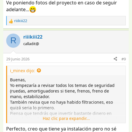
Ve poniendo fotos del proyecto en caso de seguir
s
adelante...
:
riiikiii22
R
e
a
riiikiii22
R
c
calladit@
c
i
o
29 Junio 2026
#9
n
e
i_minex dijo:
s
:
Buenas,
Yo empezaría a revisar todos los temas de seguridad
(ruedas, amortiguadores si tiene, frenos, freno de
mano, estabilizador.
También revisa que no haya habido filtraciones, eso
quizá seria lo primero.
Piensa que tendrás que invertir bastante dinero en
Haz clic para expandir...
ponerla bien, lo digo porque a veces, compras otra y te
ahorras quebraderos de cabeza y dinero (y tiempo).
Perfecto, creo que tiene ya instalación pero no sé
Si no tienes nada, yo montaría electrico, así podrás