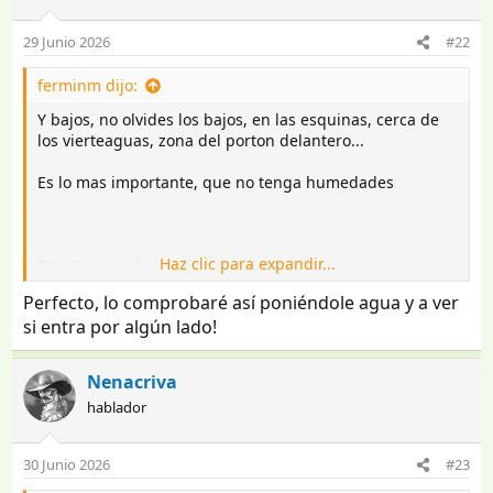
29 Junio 2026
#22
ferminm dijo:
Y bajos, no olvides los bajos, en las esquinas, cerca de
los vierteaguas, zona del porton delantero...
Es lo mas importante, que no tenga humedades
Haz clic para expandir...
Esto ha evitado la entrada de agua, pero eso no quiere
decir que no vayas a tener humedades. Es necesario
Perfecto, lo comprobaré así poniéndole agua y a ver
revisar correctamente este tema, si es por alguien
si entra por algún lado!
profesional mejor.
Hay detectores de humedad en el mercado, pero
basicamente solo hay una manera para detectar las
Nenacriva
humedades, y es poner la caravana bajo el agua
hablador
Un saludo
30 Junio 2026
#23