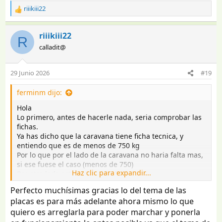
riiikiii22
R
e
a
riiikiii22
R
c
calladit@
c
i
o
29 Junio 2026
#19
n
e
ferminm dijo:
s
:
Hola
Lo primero, antes de hacerle nada, seria comprobar las
fichas.
Ya has dicho que la caravana tiene ficha tecnica, y
entiendo que es de menos de 750 kg
Por lo que por el lado de la caravana no haria falta mas,
si ese fuese el caso (menos de 750)
Haz clic para expandir...
Por otro lado esta el tema coche.
A priori, y en papeles, no creo que haya ningun
Perfecto muchísimas gracias lo del tema de las
problema
placas es para más adelante ahora mismo lo que
Otra cosa sera la realidad. No se ve la caravana muy
quiero es arreglarla para poder marchar y ponerla
grande (en torno a una 400)
Por potencia, par y cilindrada, no es que vaya a ir