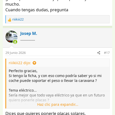
mucho.
Cuando tengas dudas, pregunta
riiikiii22
R
e
a
Josep M.
c
...................
c
i
o
29 Junio 2026
#17
n
e
riiikiii22 dijo:
s
:
Perfecto gracias,
Si tengo la ficha, y con eso como podría saber yo si mi
coche puede soportar el peso o llevar la caravana ?
Tema eléctrico...
Sería mejor que todo vaya eléctrico ya que en un futuro
quiero ponerle placas ?
Haz clic para expandir...
O mejor de gas ?
Dices que quieres ponerle placas solares.