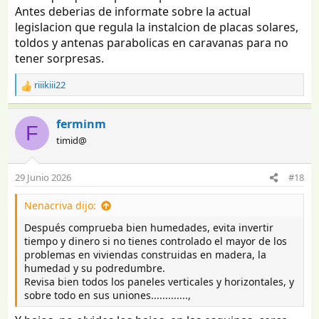
Antes deberias de informate sobre la actual
legislacion que regula la instalcion de placas solares,
toldos y antenas parabolicas en caravanas para no
tener sorpresas.
riiikiii22
R
e
a
ferminm
F
c
timid@
c
i
o
29 Junio 2026
#18
n
e
Nenacriva dijo:
s
:
Después comprueba bien humedades, evita invertir
tiempo y dinero si no tienes controlado el mayor de los
problemas en viviendas construidas en madera, la
humedad y su podredumbre.
Revisa bien todos los paneles verticales y horizontales, y
sobre todo en sus uniones.............,