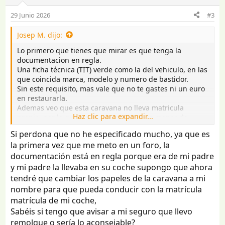
29 Junio 2026
#3
Josep M. dijo:
Lo primero que tienes que mirar es que tenga la
documentacion en regla.
Una ficha técnica (TIT) verde como la del vehiculo, en las
que coincida marca, modelo y numero de bastidor.
Sin este requisito, mas vale que no te gastes ni un euro
en restaurarla.
Ademas veo que esta caravana no lleva matricula
Haz clic para expandir...
propia, por lo que, en teoria, su MMA es menor de
750Kg.
Si perdona que no he especificado mucho, ya que es
No se aprecia muy bien, pero parece mayor que una
la primera vez que me meto en un foro, la
360, y en consecuencia el peso real en vacio será
documentación está en regla porque era de mi padre
superior a 750. Cargada para salir se puede ir a mas de
1000.
y mi padre la llevaba en su coche supongo que ahora
tendré que cambiar los papeles de la caravana a mi
nombre para que pueda conducir con la matrícula
matrícula de mi coche,
Sabéis si tengo que avisar a mi seguro que llevo
remolque o sería lo aconsejable?