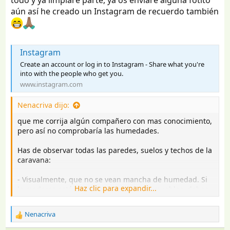
todo y ya limpiaré parte, ya os enviaré alguna fotito
aún así he creado un Instagram de recuerdo también
Instagram
Create an account or log in to Instagram - Share what you're
into with the people who get you.
www.instagram.com
Nenacriva dijo:
que me corrija algún compañero con mas conocimiento,
pero así no comprobaría las humedades.
Has de observar todas las paredes, suelos y techos de la
caravana:
- Visualmente, que no se vean mancha de humedad. Si
Haz clic para expandir...
la maderas están tapadas con vinilos o muebles, debes
tratar ver detrás de ellos.
- Físicamente, palpa y toca para encontrar maderas
Nenacriva
R
descascarilladas, reblandecidas o hinchadas.
e