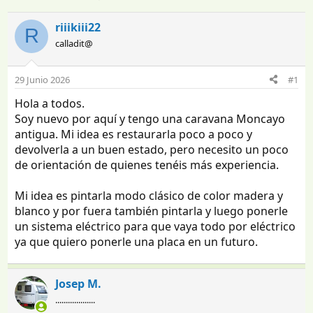
n
e
i
c
riiikiii22
R
c
h
calladit@
i
a
a
d
d
e
29 Junio 2026
#1
o
i
r
n
Hola a todos.
d
i
Soy nuevo por aquí y tengo una caravana Moncayo
e
c
antigua. Mi idea es restaurarla poco a poco y
l
i
devolverla a un buen estado, pero necesito un poco
t
o
de orientación de quienes tenéis más experiencia.
e
m
a
Mi idea es pintarla modo clásico de color madera y
blanco y por fuera también pintarla y luego ponerle
un sistema eléctrico para que vaya todo por eléctrico
ya que quiero ponerle una placa en un futuro.
Josep M.
...................