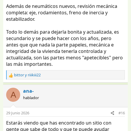
Además de neumáticos nuevos, revisión mecánica
completa: eje, rodamientos, freno de inercia y
estabilizador.
Todo lo demás para dejarla bonita y actualizada, es
secundario y se puede hacer con los años, pero
antes que que nada la parte papeles, mecánica e
integridad de la vivienda tenerla controlada y
actualizada, son las partes menos "apetecibles" pero
las más importantes.
bittor
y
riiikiii22
R
e
a
ana-
A
c
hablador
c
i
o
29 Junio 2026
#16
n
e
Estarás viendo que has encontrado un sitio con
s
gente que sabe de todo y que te puede ayudar
: