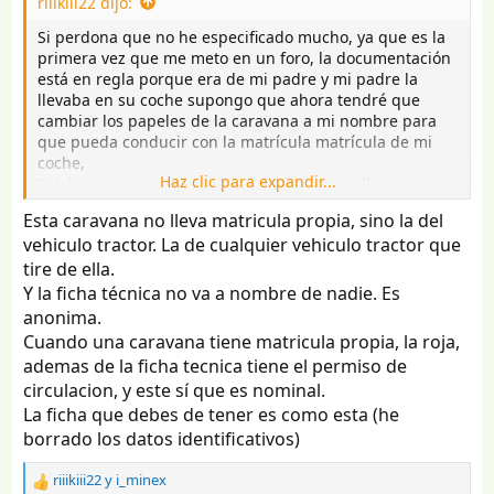
riiikiii22 dijo:
Si perdona que no he especificado mucho, ya que es la
primera vez que me meto en un foro, la documentación
está en regla porque era de mi padre y mi padre la
llevaba en su coche supongo que ahora tendré que
cambiar los papeles de la caravana a mi nombre para
que pueda conducir con la matrícula matrícula de mi
coche,
Haz clic para expandir...
Sabéis si tengo que avisar a mi seguro que llevo
remolque o sería lo aconsejable?
Esta caravana no lleva matricula propia, sino la del
Si la caravana es como un remolque pesa menos de 750.
vehiculo tractor. La de cualquier vehiculo tractor que
Entonces mi intención es arreglarla poco a poco para
tire de ella.
tener una gran caravana y poder viajar con ella.
Y la ficha técnica no va a nombre de nadie. Es
anonima.
Cuando una caravana tiene matricula propia, la roja,
ademas de la ficha tecnica tiene el permiso de
circulacion, y este sí que es nominal.
La ficha que debes de tener es como esta (he
borrado los datos identificativos)
riiikiii22
y
i_minex
R