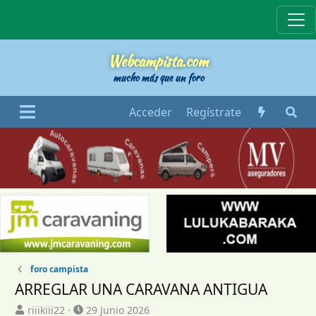
Webcampista
Webcampista.com
mucho más que un foro
Acceder
Regístrate
foro campista
ARREGLAR UNA CARAVANA ANTIGUA
I
F
riiikiii22
29 Junio 2026