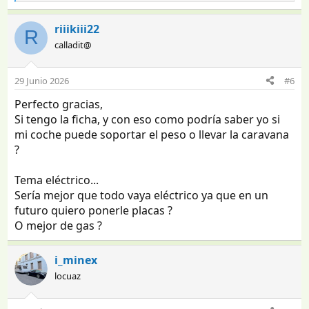
e
a
riiikiii22
R
c
calladit@
c
i
o
29 Junio 2026
#6
n
e
Perfecto gracias,
s
Si tengo la ficha, y con eso como podría saber yo si
:
mi coche puede soportar el peso o llevar la caravana
?
Tema eléctrico...
Sería mejor que todo vaya eléctrico ya que en un
futuro quiero ponerle placas ?
O mejor de gas ?
i_minex
locuaz