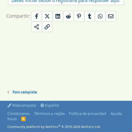
Debes iniciar sesión o registrarte para responder aquí.
Compartir:
foro campista
Webcampista
Español
Contáctanos
Términos y reglas
Política de privacidad
Ayuda
Inicio
R
S
®
Community platform by XenForo
© 2010-2024 XenForo Ltd.
S