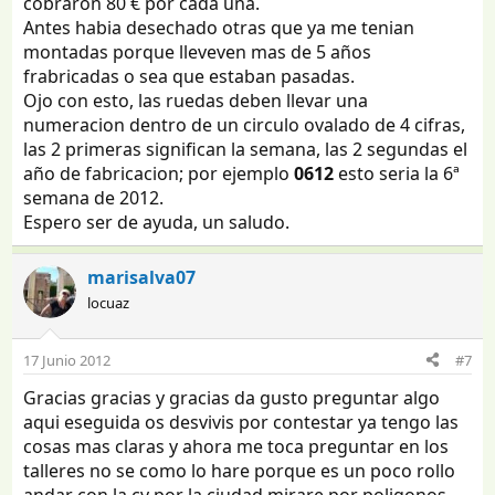
cobraron 80 € por cada una.
Antes habia desechado otras que ya me tenian
montadas porque lleveven mas de 5 años
frabricadas o sea que estaban pasadas.
Ojo con esto, las ruedas deben llevar una
numeracion dentro de un circulo ovalado de 4 cifras,
las 2 primeras significan la semana, las 2 segundas el
año de fabricacion; por ejemplo
0612
esto seria la 6ª
semana de 2012.
Espero ser de ayuda, un saludo.
marisalva07
locuaz
17 Junio 2012
#7
Gracias gracias y gracias da gusto preguntar algo
aqui eseguida os desvivis por contestar ya tengo las
cosas mas claras y ahora me toca preguntar en los
talleres no se como lo hare porque es un poco rollo
andar con la cv por la ciudad mirare por poligonos