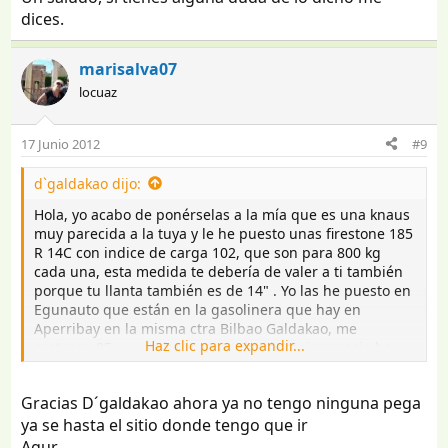
dices.
marisalva07
locuaz
17 Junio 2012
#9
d`galdakao dijo:
Hola, yo acabo de ponérselas a la mía que es una knaus
muy parecida a la tuya y le he puesto unas firestone 185
R 14C con indice de carga 102, que son para 800 kg
cada una, esta medida te debería de valer a ti también
porque tu llanta también es de 14" . Yo las he puesto en
Egunauto que están en la gasolinera que hay en
Aperribay en la misma ctra Bilbao Galdakao, me
Haz clic para expandir...
costaron 85 eur cada una y es donde mejor precio he
encontrado y son buenos profesionales.
Gracias D´galdakao ahora ya no tengo ninguna pega
Un saludo, si tienes alguna duda de lo dicho me dices.
ya se hasta el sitio donde tengo que ir
Agur