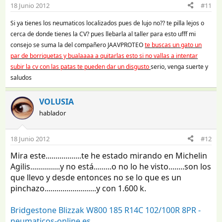
18 Junio 2012
#11
Si ya tienes los neumaticos localizados pues de lujo no?? te pilla lejos o
cerca de donde tienes la CV? pues llebarla al taller para esto ufff mi
consejo se suma la del compañero JAAVPROTEO
te buscas un gato un
par de borriquetas y bualaaaa a quitarlas esto si no vallas a intentar
subir la cv con las patas te pueden dar un disgusto
serio, venga suerte y
saludos
VOLUSIA
hablador
18 Junio 2012
#12
Mira este..................te he estado mirando en Michelin
Agilis...............y no está.........o no lo he visto........son los
que llevo y desde entonces no se lo que es un
pinchazo..........................y con 1.600 k.
Bridgestone Blizzak W800 185 R14C 102/100R 8PR -
neumaticos-online.es