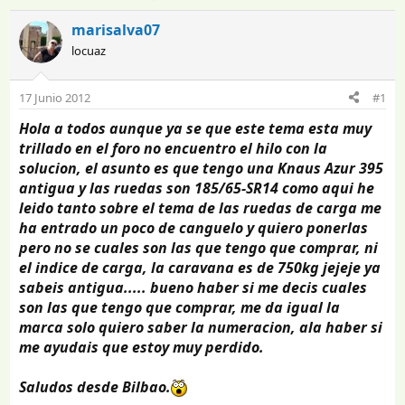
n
e
i
c
marisalva07
c
h
locuaz
i
a
a
d
d
e
17 Junio 2012
#1
o
i
Hola a todos aunque ya se que este tema esta muy
r
n
d
i
trillado en el foro no encuentro el hilo con la
e
c
solucion, el asunto es que tengo una Knaus Azur 395
l
i
antigua y las ruedas son 185/65-SR14 como aqui he
t
o
leido tanto sobre el tema de las ruedas de carga me
e
ha entrado un poco de canguelo y quiero ponerlas
m
pero no se cuales son las que tengo que comprar, ni
a
el indice de carga, la caravana es de 750kg jejeje ya
sabeis antigua..... bueno haber si me decis cuales
son las que tengo que comprar, me da igual la
marca solo quiero saber la numeracion, ala haber si
me ayudais que estoy muy perdido.
Saludos desde Bilbao.