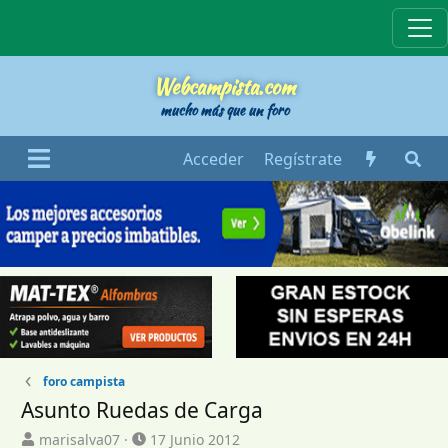
Webcampista
Webcampista.com
mucho más que un foro
Acceder
Regístrate
foro campista
Asunto Ruedas de Carga
I
F
marisalva07
17 Junio 2012