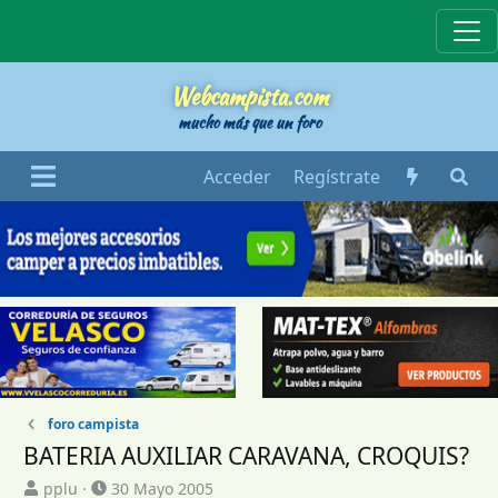
Webcampista
Webcampista.com
mucho más que un foro
Acceder
Regístrate
foro campista
BATERIA AUXILIAR CARAVANA, CROQUIS?
I
F
pplu
30 Mayo 2005