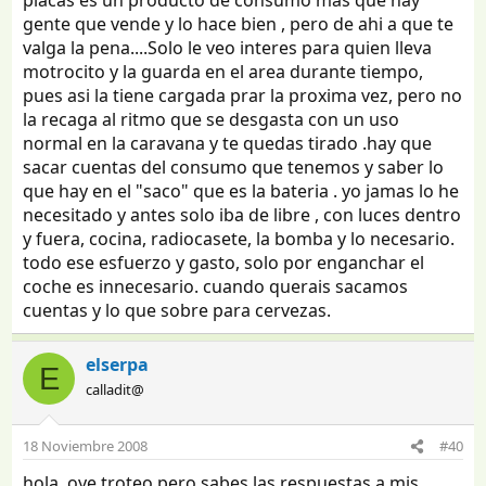
placas es un producto de consumo mas que hay
gente que vende y lo hace bien , pero de ahi a que te
valga la pena....Solo le veo interes para quien lleva
motrocito y la guarda en el area durante tiempo,
pues asi la tiene cargada prar la proxima vez, pero no
la recaga al ritmo que se desgasta con un uso
normal en la caravana y te quedas tirado .hay que
sacar cuentas del consumo que tenemos y saber lo
que hay en el "saco" que es la bateria . yo jamas lo he
necesitado y antes solo iba de libre , con luces dentro
y fuera, cocina, radiocasete, la bomba y lo necesario.
todo ese esfuerzo y gasto, solo por enganchar el
coche es innecesario. cuando querais sacamos
cuentas y lo que sobre para cervezas.
elserpa
E
calladit@
18 Noviembre 2008
#40
hola, oye troteo pero sabes las respuestas a mis