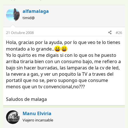
n
e
i
c
alfamalaga
c
h
timid@
i
a
a
d
d
e
21 Octubre 2008
#26
o
i
r
n
Hola, gracias por la ayuda, por lo que veo te lo tienes
d
i
montado a lo grande..
e
c
Yo lo quirto es me digais si con lo que os he puesto
l
i
arriba tiraria bien con un consumo bajo, me refiero a
t
o
bajo sin hacer burradas, las lamparas de la cv de led,
e
m
la nevera a gas, y ver un poquito la TV a traves del
a
portatil que no se, pero supongo que consume
menos que un tv convencional,no???
Saludos de malaga
Manu Elviria
Viajero incansable