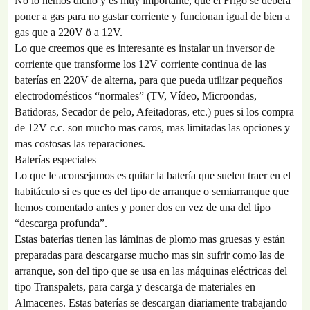
No lo hemos dicho y es muy importante, que el Frigo se deberá
poner a gas para no gastar corriente y funcionan igual de bien a
gas que a 220V ö a 12V.
Lo que creemos que es interesante es instalar un inversor de
corriente que transforme los 12V corriente continua de las
baterías en 220V de alterna, para que pueda utilizar pequeños
electrodomésticos “normales” (TV, Vídeo, Microondas,
Batidoras, Secador de pelo, Afeitadoras, etc.) pues si los compra
de 12V c.c. son mucho mas caros, mas limitadas las opciones y
mas costosas las reparaciones.
Baterías especiales
Lo que le aconsejamos es quitar la batería que suelen traer en el
habitáculo si es que es del tipo de arranque o semiarranque que
hemos comentado antes y poner dos en vez de una del tipo
“descarga profunda”.
Estas baterías tienen las láminas de plomo mas gruesas y están
preparadas para descargarse mucho mas sin sufrir como las de
arranque, son del tipo que se usa en las máquinas eléctricas del
tipo Transpalets, para carga y descarga de materiales en
Almacenes. Estas baterías se descargan diariamente trabajando