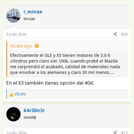
n
e
i
c
i_minex
c
h
locuaz
i
a
a
d
d
e
3 Julio 2026
#26
o
i
r
n
VICAN dijo:
d
i
e
c
Efectivamente el GLE y X5 tienen motores de 3.0 6
l
i
cilindros pero claro son 100k, cuando probé el Mazda
t
o
me sorprendió el acabado, calidad de materiales nada
e
que envidiar a los alemanes y claro 30 mil menos…..
m
En el X3 también tienes opción del 40d.
a
VICAN
R
e
a
k4r30n3r
c
timid@
c
i
o
3 Julio 2026
#27
n