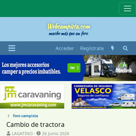
Webcampista
Webcampista.com
mucho más que un foro
Acceder
Regístrate
foro campista
Cambio de tractora
I
F
LAGATINO
26 Junio 2026