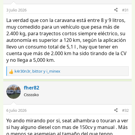
3 Julio 2026
#31
La verdad que con la caravana está entre 8 y 9 litros,
muy comedido para un vehículo que pesa más de
2.400 kg, para trayectos cortos siempre eléctrico, su
autonomía es superior a 120 km, según la aplicación
llevo un consumo total de 5,1 l , hay que tener en
cuenta que más de 2.000 km ha sido tirando de la CV
y no llega a 5,000 km.
k4r30n3r
,
bittor
y
i_minex
R
e
a
fher82
c
Cissssko
c
i
o
6 Julio 2026
#32
n
e
Yo ando mirando por si, seat alhambra o touran a ver
s
si hay alguno diesel con mas de 150cv y manual . Más
:
o menos se asemejan al tamaño del que tengo