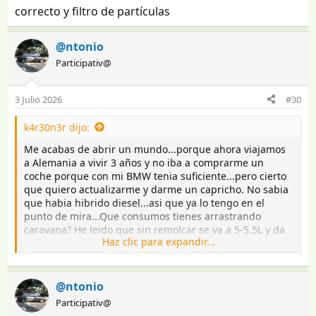
correcto y filtro de partículas
@ntonio
Participativ@
3 Julio 2026
#30
k4r30n3r dijo:
Me acabas de abrir un mundo...porque ahora viajamos
a Alemania a vivir 3 años y no iba a comprarme un
coche porque con mi BMW tenia suficiente...pero cierto
que quiero actualizarme y darme un capricho. No sabia
que habia hibrido diesel...asi que ya lo tengo en el
punto de mira...Que consumos tienes arrastrando
caravana? He leido que sin remolcar se va a 5-5.5L y da
Haz clic para expandir...
una autonomia de 1200 1300kms, cierto?
@ntonio
Participativ@