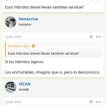
e
Esos hibridos diesel llevan tambien ad-blue?
s
:
Nenacriva
hablador
3 Julio 2026
#28
k4r30n3r dijo:
Esos hibridos diesel llevan tambien ad-blue?
Sí los híbridos ligeros.
Los enchufables, imagino que si, pero lo desconozco.
VICAN
timid@
3 Julio 2026
#29