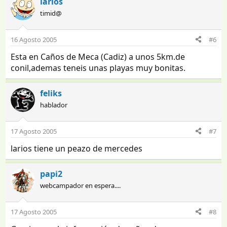
larios
timid@
16 Agosto 2005
#6
Esta en Caños de Meca (Cadiz) a unos 5km.de
conil,ademas teneis unas playas muy bonitas.
feliks
hablador
17 Agosto 2005
#7
larios tiene un peazo de mercedes
papi2
webcampador en espera....
17 Agosto 2005
#8