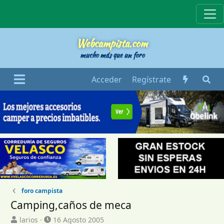
Webcampista
Webcampista.com
mucho más que un foro
Acceder
Regístrate
foro campista
Camping,caños de meca
I
F
larios
16 Agosto 2005