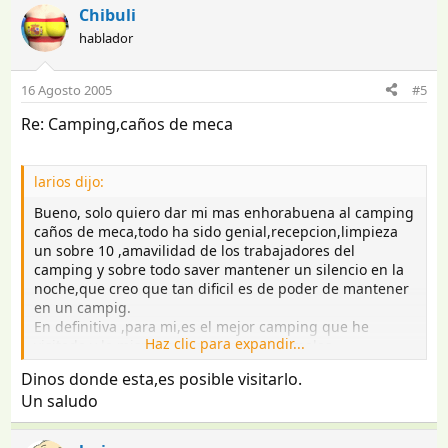
Chibuli
hablador
16 Agosto 2005
#5
Re: Camping,caños de meca
larios dijo:
Bueno, solo quiero dar mi mas enhorabuena al camping
caños de meca,todo ha sido genial,recepcion,limpieza
un sobre 10 ,amavilidad de los trabajadores del
camping y sobre todo saver mantener un silencio en la
noche,que creo que tan dificil es de poder de mantener
en un campig.
En definitiva ,para mi,es el mejor camping que he
Haz clic para expandir...
visitado y lo mismo que criticamos los malos
camping,creo que cuando hay alguno que se me rece
Dinos donde esta,es posible visitarlo.
un elogio tambien devemos exponerlo.
Un saludo