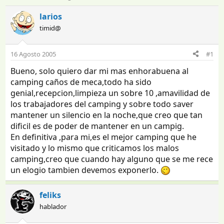
n
e
i
c
larios
c
h
timid@
i
a
a
d
d
e
16 Agosto 2005
#1
o
i
Bueno, solo quiero dar mi mas enhorabuena al
r
n
d
i
camping caños de meca,todo ha sido
e
c
genial,recepcion,limpieza un sobre 10 ,amavilidad de
l
i
los trabajadores del camping y sobre todo saver
t
o
mantener un silencio en la noche,que creo que tan
e
dificil es de poder de mantener en un campig.
m
En definitiva ,para mi,es el mejor camping que he
a
visitado y lo mismo que criticamos los malos
camping,creo que cuando hay alguno que se me rece
un elogio tambien devemos exponerlo.
feliks
hablador