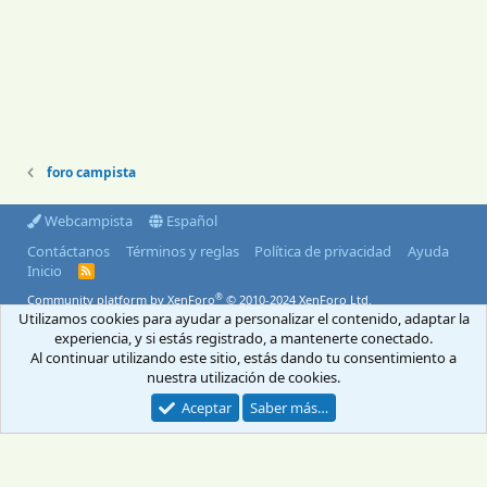
foro campista
Webcampista
Español
Contáctanos
Términos y reglas
Política de privacidad
Ayuda
Inicio
R
S
®
Community platform by XenForo
© 2010-2024 XenForo Ltd.
S
Utilizamos cookies para ayudar a personalizar el contenido, adaptar la
© 2004-2026 Webcampista.com
experiencia, y si estás registrado, a mantenerte conectado.
Al continuar utilizando este sitio, estás dando tu consentimiento a
Envíanos un email
Menú profesionales
nuestra utilización de cookies.
Aviso Legal
Política de cookies
Política de privacidad
Aceptar
Saber más…