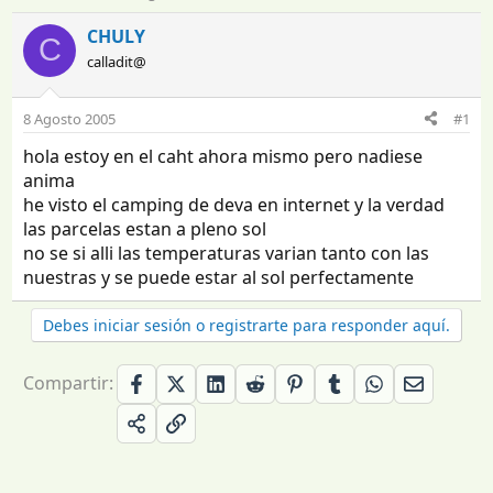
n
e
i
c
CHULY
C
c
h
calladit@
i
a
a
d
d
e
8 Agosto 2005
#1
o
i
hola estoy en el caht ahora mismo pero nadiese
r
n
d
i
anima
e
c
he visto el camping de deva en internet y la verdad
l
i
las parcelas estan a pleno sol
t
o
no se si alli las temperaturas varian tanto con las
e
nuestras y se puede estar al sol perfectamente
m
a
Debes iniciar sesión o registrarte para responder aquí.
Compartir: