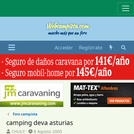
Webcampista
Webcampista.com
mucho más que un foro
Acceder
Regístrate
foro campista
camping deva asturias
I
F
CHULY
8 Agosto 2005