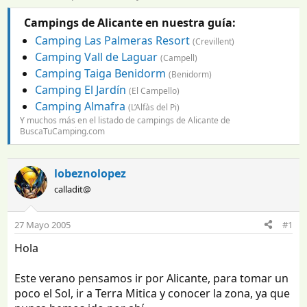
n
e
i
c
Campings de Alicante en nuestra guía:
c
h
Camping Las Palmeras Resort
(Crevillent)
i
a
Camping Vall de Laguar
a
d
(Campell)
d
e
Camping Taiga Benidorm
(Benidorm)
o
i
Camping El Jardín
(El Campello)
r
n
Camping Almafra
(L’Alfàs del Pi)
d
i
Y muchos más en
el listado de campings de Alicante
de
e
c
BuscaTuCamping.com
l
i
t
o
e
lobeznolopez
m
a
calladit@
27 Mayo 2005
#1
Hola
Este verano pensamos ir por Alicante, para tomar un
poco el Sol, ir a Terra Mitica y conocer la zona, ya que