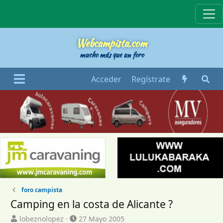
Webcampista
Webcampista.com
mucho más que un foro
Acceder
Regístrate
foro campista
Camping en la costa de Alicante ?
I
F
lobeznolopez
27 Mayo 2005