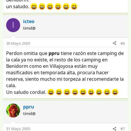
un saludo.
icteo
I
timid@
30 Mayo 2005
#6
Perdon omitia que
ppru
tiene razón este camping de
la cala ya no existe, el resto de los camping en
Benidorm como en Villajoyosa están muy
masificados en temporada alta, procura hacer
reserva, siento mucho mi torpeza al recomendarte la
cala.
Un saludo cordial.
ppru
timid@
31 Mayo 2005
#7