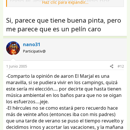
todo el año acampado, luego por
Haz clic para expandir...
autopista que la tienes al lado, en
menos de una hora sin prisas,
Si, parece que tiene buena pinta, pero
puedes visitar Terra Mitica.
me parece que es un pelín caro
nano31
Participativ@
1 Junio 2005
#12
-Comparto la opinión de aaron El Marjal es una
maravilla, si se pudiera vivir en los campings, quizá
este sería mi elección.... por decirte que hasta tienen
música ambiental en los baños para que no se oigan
los esfuerzos....jeje.
-El hércules no se como estará pero recuerdo hace
más de veinte años (entonces iba con mis padres)
que una tarde de verano se puso el tiempo revuelto y
decidimos irnos y acortar las vacaciones, y la mañana