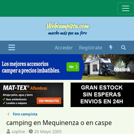
Webcampista
Webcampista.com
mucho más que un foro
Acceder
Regístrate
foro campista
camping en Mequinenza o en caspe
I
F
sophie
20 Mayo 2005