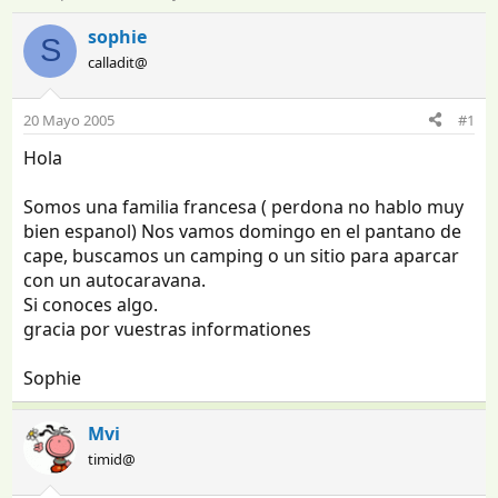
n
e
i
c
sophie
S
c
h
calladit@
i
a
a
d
d
e
20 Mayo 2005
#1
o
i
Hola
r
n
d
i
e
c
Somos una familia francesa ( perdona no hablo muy
l
i
bien espanol) Nos vamos domingo en el pantano de
t
o
cape, buscamos un camping o un sitio para aparcar
e
con un autocaravana.
m
Si conoces algo.
a
gracia por vuestras informationes
Sophie
Mvi
timid@