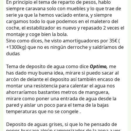
En principio el tema de reparto de pesos, hablo
bola y tiene los ferodos bien. La suspensión también
siempre caravana solo con muebles y lo que trae de
influye y los amortiguadores son baratos y fáciles de
serie ya que la hemos vaciado entera, y siempre
cambiar. Las Bustner son buenas caravanas pero
pesadas.
cargamos todo lo que podemos en el maletero del
coche, el estabilizador es nuevo y repasado 2 veces el
montaje y coge bien la bola.
Sino como dices, he visto amortiguadores por 35€ (
+1300kg) que no es ningún derroche y saldríamos de
dudas
Tema de deposito de agua como dice
Optimo,
me
has dado muy buena idea, mirare si puedo sacar al
arcón de delante el deposito así también encaso de
montar una resistencia para calentar el agua nos
ahorraríamos bastantes metros de manguera,
mirare como poner una entrada de agua desde la
pared y aislar un poco para el tema de la bajas
temperaturas que no se congele .
Deposito de aguas grises, si que lo he pensado de
poner, buscare algún camperizador de la zona a ver