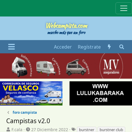
Webcampista
Webcampista.com
mucho más que un foro
Acceder
Regístrate
foro campista
Campistas v2.0
I
F
E
F.cala
27 Diciembre 2022
burstner
burstner club