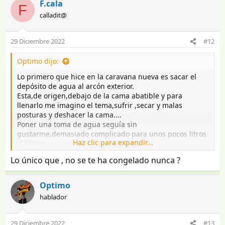
F.cala
F
calladit@
29 Diciembre 2022
#12
Optimo dijo:
Lo primero que hice en la caravana nueva es sacar el
depósito de agua al arcón exterior.
Esta,de origen,debajo de la cama abatible y para
llenarlo me imagino el tema,sufrir ,secar y malas
posturas y deshacer la cama....
Poner una toma de agua seguía sin
gustarme,demasiado complicado para unos pocos litros
Haz clic para expandir...
de agua.
Ver el archivos adjunto 4136894
Lo único que , no se te ha congelado nunca ?
Ahora tengo pensado poner un calentador de pecera
que me dieron ,no para hervir ,solo para quitar un poco
el frió del agua.
Optimo
Es una de las mejoras que se hacen para ganar
hablador
comodidad.
29 Diciembre 2022
#13