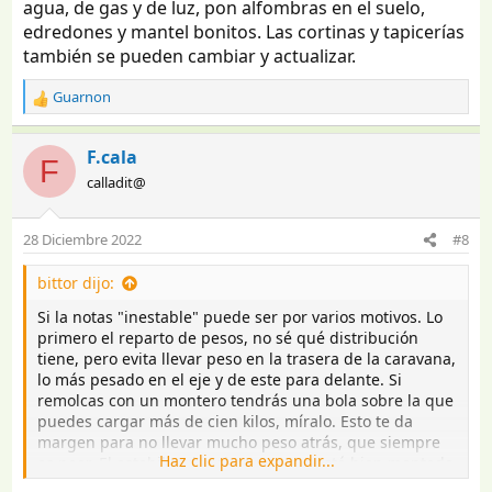
agua, de gas y de luz, pon alfombras en el suelo,
edredones y mantel bonitos. Las cortinas y tapicerías
también se pueden cambiar y actualizar.
Guarnon
R
e
a
F.cala
F
c
calladit@
c
i
o
28 Diciembre 2022
#8
n
e
bittor dijo:
s
:
Si la notas "inestable" puede ser por varios motivos. Lo
primero el reparto de pesos, no sé qué distribución
tiene, pero evita llevar peso en la trasera de la caravana,
lo más pesado en el eje y de este para delante. Si
remolcas con un montero tendrás una bola sobre la que
puedes cargar más de cien kilos, míralo. Esto te da
margen para no llevar mucho peso atrás, que siempre
Haz clic para expandir...
es peor. El estabilizador si es nuevo y está bien montado
no debería dar problemas, comprueba que aprieta la