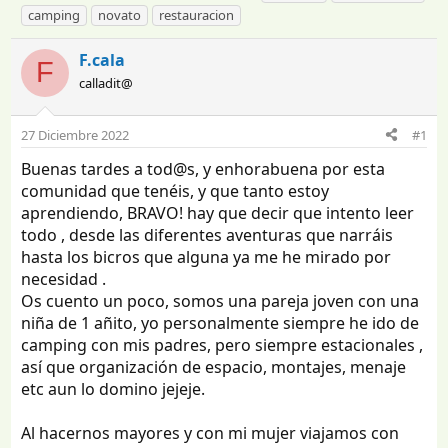
n
e
t
camping
novato
restauracion
i
c
i
c
h
q
F.cala
F
i
a
u
calladit@
a
d
e
d
e
t
o
i
a
27 Diciembre 2022
#1
r
n
s
d
i
Buenas tardes a tod@s, y enhorabuena por esta
e
c
comunidad que tenéis, y que tanto estoy
l
i
aprendiendo, BRAVO! hay que decir que intento leer
t
o
todo , desde las diferentes aventuras que narráis
e
hasta los bicros que alguna ya me he mirado por
m
a
necesidad .
Os cuento un poco, somos una pareja joven con una
niña de 1 añito, yo personalmente siempre he ido de
camping con mis padres, pero siempre estacionales ,
así que organización de espacio, montajes, menaje
etc aun lo domino jejeje.
Al hacernos mayores y con mi mujer viajamos con