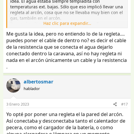
idea. El agua estaba siempre templadita con
temperaturas ext. bajas. Sólo que eso implicó llevar una
regleta al arcón, cosa que no se llevaba muy bien con el
gas, también en el arcón.
Haz clic para expandir...
Por aquí en Rio Purón hace 10 años. Feliz año.
Me gusta la idea, pero no entiendo lo de la regleta....
Ver el archivos adjunto 4136915
puedes poner el cable de dentro no? es decir el cable
de la resistencia que se conecta el agua dejarlo
conectado dentro la caravana, así no hay regleta ni
nada en el arcón únicamente un cable y la resistencia
.
albertosmar
hablador
3 Enero 2023
#17
Yo opté por poner una regleta el la pared del arcón.
Así conectaba y desconectaba tanto el calentador de
pecera, como el cargador de la batería, o como