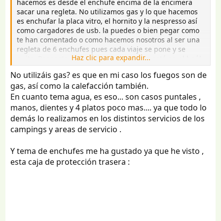
hacemos es desde el enchufe encima de la encimera
sacar una regleta. No utilizamos gas y lo que hacemos
es enchufar la placa vitro, el hornito y la nespresso así
como cargadores de usb. la puedes o bien pegar como
te han comentado o como hacemos nosotros al ser una
regleta de 6 enchufes pues cada viaje se pone y se
Haz clic para expandir...
quita. Respecto al depósito de agua que está en el baúl
de la derecha debajo de la cama de matrimonio, intenté
No utilizáis gas? es que en mi caso los fuegos son de
hacer algún brico para sacarlo fuera pero como hay que
gas, así como la calefacción también.
agujerear etc... al final como es de 30 litros
En cuanto tema agua, es eso... son casos puntales ,
normalmente como mucho te lavas los dientes, la cara y
poca cosa más, con lo cual lo llenas el día que llegas y
manos, dientes y 4 platos poco mas.... ya que todo lo
como mucho lo rellenas una vez a los 8-10 días.
demás lo realizamos en los distintos servicios de los
campings y areas de servicio .
Y tema de enchufes me ha gustado ya que he visto ,
esta caja de protección trasera :