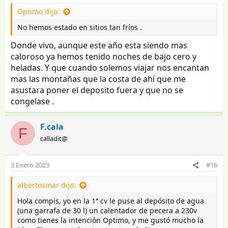
Ver el archivos adjunto 4136915
Optimo dijo:
No hemos estado en sitios tan fríos .
Donde vivo, aunque este año esta siendo mas
caloroso ya hemos tenido noches de bajo cero y
heladas. Y que cuando solemos viajar nos encantan
mas las montañas que la costa de ahí que me
asustara poner el deposito fuera y que no se
congelase .
F.cala
F
calladit@
3 Enero 2023
#16
albertosmar dijo:
Hola compis, yo en la 1ª cv le puse al depósito de agua
(una garrafa de 30 l) un calentador de pecera a 230v
como tienes la intención Optimo, y me gustó mucho la