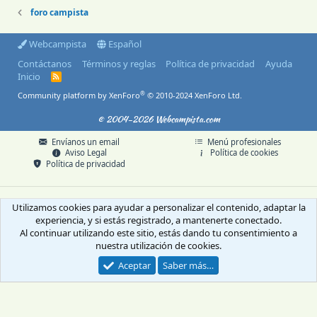
foro campista
Webcampista
Español
Contáctanos
Términos y reglas
Política de privacidad
Ayuda
Inicio
R
S
®
Community platform by XenForo
© 2010-2024 XenForo Ltd.
S
© 2004-2026 Webcampista.com
Envíanos un email
Menú profesionales
Aviso Legal
Política de cookies
Política de privacidad
Utilizamos cookies para ayudar a personalizar el contenido, adaptar la
experiencia, y si estás registrado, a mantenerte conectado.
Al continuar utilizando este sitio, estás dando tu consentimiento a
nuestra utilización de cookies.
Aceptar
Saber más…