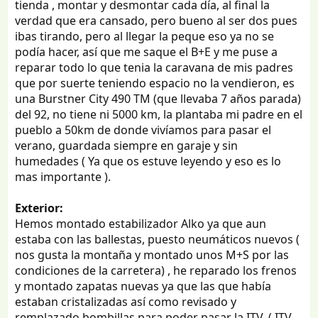
tienda , montar y desmontar cada día, al final la
verdad que era cansado, pero bueno al ser dos pues
ibas tirando, pero al llegar la peque eso ya no se
podía hacer, así que me saque el B+E y me puse a
reparar todo lo que tenia la caravana de mis padres
que por suerte teniendo espacio no la vendieron, es
una Burstner City 490 TM (que llevaba 7 años parada)
del 92, no tiene ni 5000 km, la plantaba mi padre en el
pueblo a 50km de donde vivíamos para pasar el
verano, guardada siempre en garaje y sin
humedades ( Ya que os estuve leyendo y eso es lo
mas importante ).
Exterior:
Hemos montado estabilizador Alko ya que aun
estaba con las ballestas, puesto neumáticos nuevos (
nos gusta la montaña y montado unos M+S por las
condiciones de la carretera) , he reparado los frenos
y montado zapatas nuevas ya que las que había
estaban cristalizadas así como revisado y
remplazado bombillas para poder pasar la ITV. ( ITV