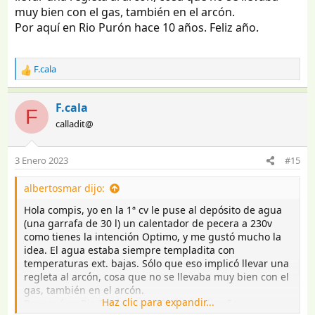
muy bien con el gas, también en el arcón.
Por aquí en Rio Purón hace 10 años. Feliz año.
F.cala
R
e
a
F.cala
F
c
calladit@
c
i
o
3 Enero 2023
#15
n
e
albertosmar dijo:
s
:
Hola compis, yo en la 1ª cv le puse al depósito de agua
(una garrafa de 30 l) un calentador de pecera a 230v
como tienes la intención Optimo, y me gustó mucho la
idea. El agua estaba siempre templadita con
temperaturas ext. bajas. Sólo que eso implicó llevar una
regleta al arcón, cosa que no se llevaba muy bien con el
gas, también en el arcón.
Haz clic para expandir...
Por aquí en Rio Purón hace 10 años. Feliz año.