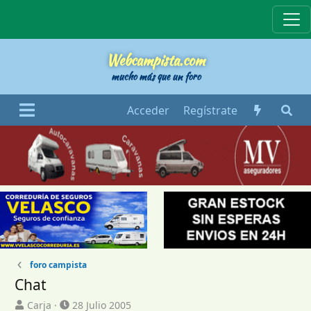
Webcampista
Webcampista.com
mucho más que un foro
Acceder
Regístrate
foro campista
Chat
I
F
Carja
28 Julio 2005