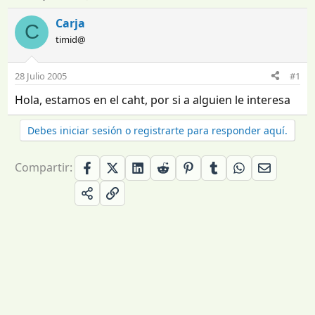
n
e
i
c
Carja
C
c
h
timid@
i
a
a
d
d
e
28 Julio 2005
#1
o
i
Hola, estamos en el caht, por si a alguien le interesa
r
n
d
i
e
c
Debes iniciar sesión o registrarte para responder aquí.
l
i
t
o
Compartir:
e
m
a