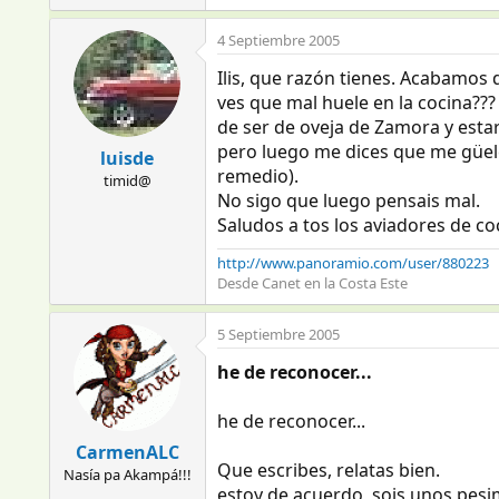
4 Septiembre 2005
Ilis, que razón tienes. Acabamos 
ves que mal huele en la cocina??
de ser de oveja de Zamora y estar
pero luego me dices que me güel
luisde
remedio).
timid@
No sigo que luego pensais mal.
Saludos a tos los aviadores de coc
http://www.panoramio.com/user/880223
Desde Canet en la Costa Este
5 Septiembre 2005
he de reconocer...
he de reconocer...
CarmenALC
Que escribes, relatas bien.
Nasía pa Akampá!!!
estoy de acuerdo, sois unos pesim