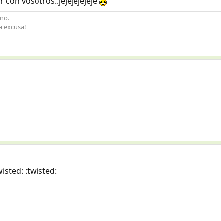
r con vosotros..jejejejejeje
ino.
a excusa!
twisted: :twisted: