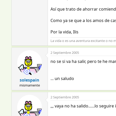
Así que trato de ahorrar comiendo
Como ya se que a los amos de cas
Por la vida, Ilis
La vida o es una aventura excitante o no m
2 Septiembre 2005
no se si va ha salir, pero te he mandado 
... un saludo
solespain
mismamente
2 Septiembre 2005
,,, vaya no ha salido......lo seguire in