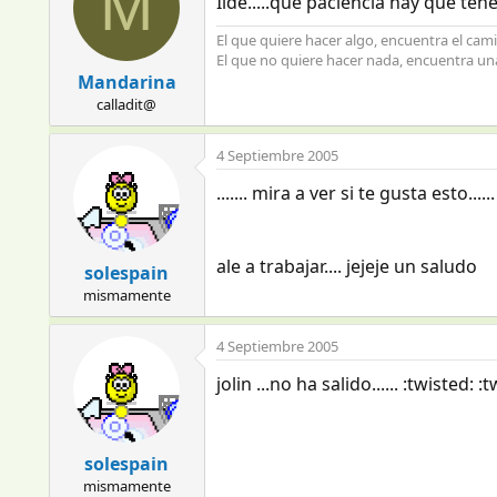
M
Ilde.....que paciencia hay que tene
El que quiere hacer algo, encuentra el cam
El que no quiere hacer nada, encuentra un
Mandarina
calladit@
4 Septiembre 2005
....... mira a ver si te gusta esto......
ale a trabajar.... jejeje un saludo
solespain
mismamente
4 Septiembre 2005
jolin ...no ha salido...... :twisted: :
solespain
mismamente