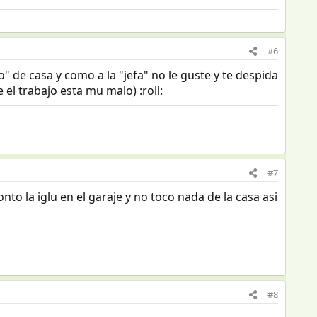
#6
o" de casa y como a la "jefa" no le guste y te despida
 el trabajo esta mu malo) :roll:
#7
to la iglu en el garaje y no toco nada de la casa asi
#8