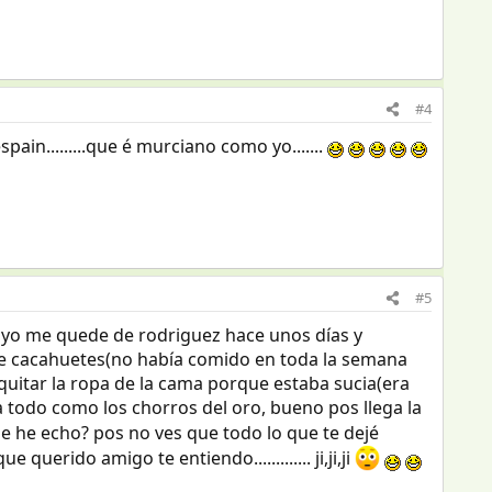
#4
solespain.........que é murciano como yo.......
#5
yo me quede de rodriguez hace unos días y
 de cacahuetes(no había comido en toda la semana
quitar la ropa de la cama porque estaba sucia(era
a todo como los chorros del oro, bueno pos llega la
e he echo? pos no ves que todo lo que te dejé
ue querido amigo te entiendo............. ji,ji,ji