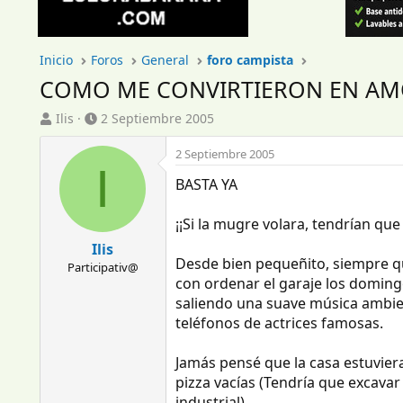
Inicio
Foros
General
foro campista
COMO ME CONVIRTIERON EN AM
I
F
Ilis
2 Septiembre 2005
n
e
i
c
2 Septiembre 2005
I
c
h
BASTA YA
i
a
a
d
d
e
¡¡Si la mugre volara, tendrían que
o
i
Ilis
r
n
Desde bien pequeñito, siempre qu
Participativ@
d
i
con ordenar el garaje los doming
e
c
saliendo una suave música ambie
l
i
teléfonos de actrices famosas.
t
o
e
m
Jamás pensé que la casa estuviera
a
pizza vacías (Tendría que excavar
industrial).