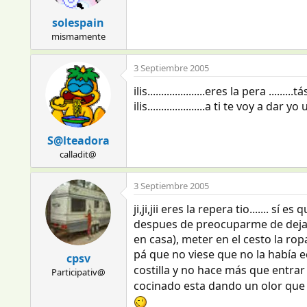
solespain
mismamente
3 Septiembre 2005
ilis.....................eres la pera .
ilis.....................a ti te voy a d
S@lteadora
calladit@
3 Septiembre 2005
ji,ji,jii eres la repera tio....... s
despues de preocuparme de dejar 
en casa), meter en el cesto la ro
pá que no viese que no la había e
cpsv
costilla y no hace más que entra
Participativ@
cocinado esta dando un olor que