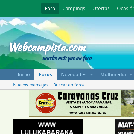
Foro
Campings
Ofertas
Ocasió
Webcampista
Webcampista.com
mucho más que un foro
Inicio
Foros
Novedades
Multimedia
Nuevos mensajes
Buscar en foros