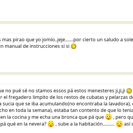
........tás mas pirao que yo jomío..jeje.......por cierto un saludo a 
ar yo un manual de instrucciones si si
í es que no pué sé no stamos essos pá estos menesteres ji,ji,ji
el fregadero limpito de los restos de cubatas y pelarzas
pa sucia que se iba acumulando(no encontraba la lavadora), 
cho en toda la semana), estaba tan contento de que lo teni
r en la cocina y me echa una bronca que pá que
, pero qu
 pá qué en la nevera?
, sube a la habitación..........
así q