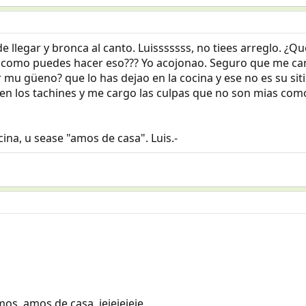
de llegar y bronca al canto. Luisssssss, no tiees arreglo. ¿
? como puedes hacer eso??? Yo acojonao. Seguro que me carg
 mu güeno? que lo has dejao en la cocina y ese no es su sit
en los tachines y me cargo las culpas que no son mias co
ina, u sease "amos de casa". Luis.-
os, amos de casa, jejejejeje.