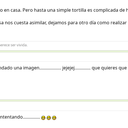
 en casa. Pero hasta una simple tortilla es complicada de h
a nos cuesta asimilar, dejamos para otro día como realizar
erece ser vivida.
una imagen................... jejejej.............. que quieres que te d
tentando...............