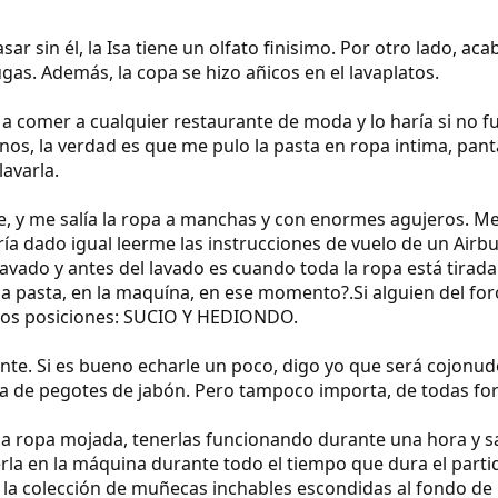
ar sin él, la Isa tiene un olfato finisimo. Por otro lado, a
gas. Además, la copa se hizo añicos en el lavaplatos.
 a comer a cualquier restaurante de moda y lo haría si no 
os, la verdad es que me pulo la pasta en ropa intima, pan
avarla.
te, y me salía la ropa a manchas y con enormes agujeros. M
a dado igual leerme las instrucciones de vuelo de un Airbus
lavado y antes del lavado es cuando toda la ropa está tirad
 pasta, en la maquína, en ese momento?.Si alguien del for
os posiciones: SUCIO Y HEDIONDO.
te. Si es bueno echarle un poco, digo yo que será cojonudo e
lena de pegotes de jabón. Pero tampoco importa, de todas f
la ropa mojada, tenerlas funcionando durante una hora y 
 en la máquina durante todo el tiempo que dura el partido 
 la colección de muñecas inchables escondidas al fondo de 