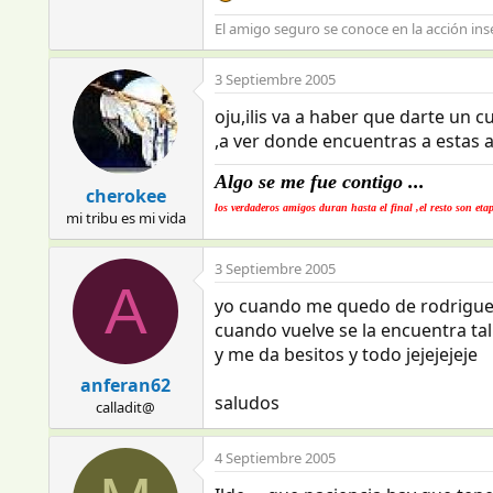
El amigo seguro se conoce en la acción inse
3 Septiembre 2005
oju,ilis va a haber que darte un c
,a ver donde encuentras a estas alt
Algo se me fue contigo ...
cherokee
los verdaderos amigos duran hasta el final ,el resto son eta
mi tribu es mi vida
3 Septiembre 2005
A
yo cuando me quedo de rodrigues m
cuando vuelve se la encuentra tal
y me da besitos y todo jejejejeje
anferan62
saludos
calladit@
4 Septiembre 2005