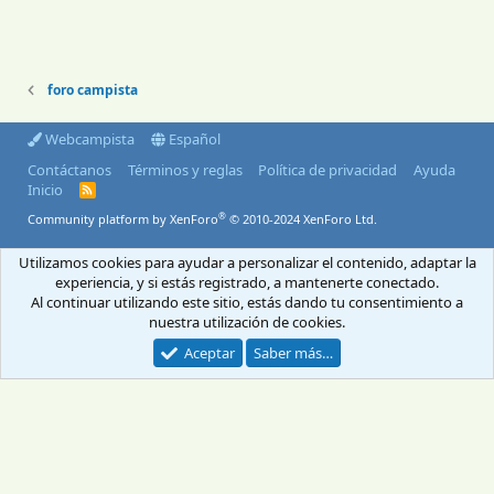
foro campista
Webcampista
Español
Contáctanos
Términos y reglas
Política de privacidad
Ayuda
Inicio
R
S
®
Community platform by XenForo
© 2010-2024 XenForo Ltd.
S
© 2004-2026 Webcampista.com
Utilizamos cookies para ayudar a personalizar el contenido, adaptar la
experiencia, y si estás registrado, a mantenerte conectado.
Envíanos un email
Menú profesionales
Al continuar utilizando este sitio, estás dando tu consentimiento a
Aviso Legal
Política de cookies
nuestra utilización de cookies.
Política de privacidad
Aceptar
Saber más…