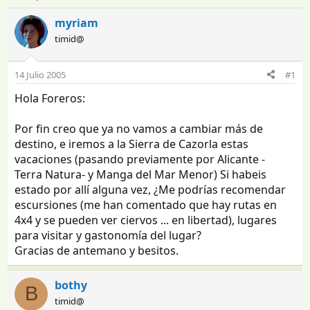
n
e
i
c
myriam
c
h
timid@
i
a
a
d
d
e
14 Julio 2005
#1
o
i
Hola Foreros:
r
n
d
i
e
c
Por fin creo que ya no vamos a cambiar más de
l
i
destino, e iremos a la Sierra de Cazorla estas
t
o
vacaciones (pasando previamente por Alicante -
e
Terra Natura- y Manga del Mar Menor) Si habeis
m
estado por allí alguna vez, ¿Me podrías recomendar
a
escursiones (me han comentado que hay rutas en
4x4 y se pueden ver ciervos ... en libertad), lugares
para visitar y gastonomía del lugar?
Gracias de antemano y besitos.
bothy
B
timid@