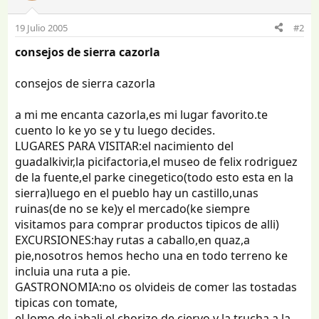
19 Julio 2005
#2
consejos de sierra cazorla
consejos de sierra cazorla
a mi me encanta cazorla,es mi lugar favorito.te
cuento lo ke yo se y tu luego decides.
LUGARES PARA VISITAR:el nacimiento del
guadalkivir,la picifactoria,el museo de felix rodriguez
de la fuente,el parke cinegetico(todo esto esta en la
sierra)luego en el pueblo hay un castillo,unas
ruinas(de no se ke)y el mercado(ke siempre
visitamos para comprar productos tipicos de alli)
EXCURSIONES:hay rutas a caballo,en quaz,a
pie,nosotros hemos hecho una en todo terreno ke
incluia una ruta a pie.
GASTRONOMIA:no os olvideis de comer las tostadas
tipicas con tomate,
el lomo de jabali,el chorizo de ciervo y la trucha a la