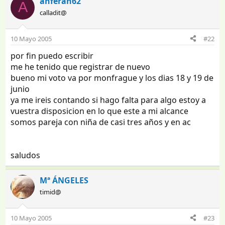
anferan62
A
calladit@
10 Mayo 2005
#22
por fin puedo escribir
me he tenido que registrar de nuevo
bueno mi voto va por monfrague y los dias 18 y 19 de
junio
ya me ireis contando si hago falta para algo estoy a
vuestra disposicion en lo que este a mi alcance
somos pareja con niña de casi tres años y en ac
saludos
Mª ÁNGELES
timid@
10 Mayo 2005
#23