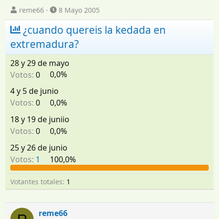
I
F
reme66
8 Mayo 2005
n
e
¿cuando quereis la kedada en
i
c
c
h
extremadura?
i
a
a
d
28 y 29 de mayo
d
e
Votos:
0
0,0%
o
i
r
n
4 y 5 de junio
d
i
Votos:
0
0,0%
e
c
l
i
18 y 19 de juniio
t
o
e
Votos:
0
0,0%
m
25 y 26 de junio
a
Votos:
1
100,0%
Votantes totales
1
reme66