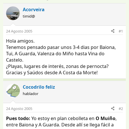
n
e
i
c
Acorveira
c
h
timid@
i
a
a
d
d
e
24 Agosto 2005
#1
o
i
Hola amigos.
r
n
d
i
Tenemos pensado pasar unos 3-4 dias por Baiona,
e
c
Tui, A Guarda, Valenza do Miño hasta Vina do
l
i
Castelo.
t
o
¿Playas, lugares de interés, zonas de pernocta?
e
Gracias y Saúdos desde A Costa da Morte!
m
a
Cocodrilo feliz
hablador
24 Agosto 2005
#2
Pues todo:
Yo estoy en plan cebolleta en
O Muiño
,
entre Baiona y A Guarda. Desde allí se llega fácil a