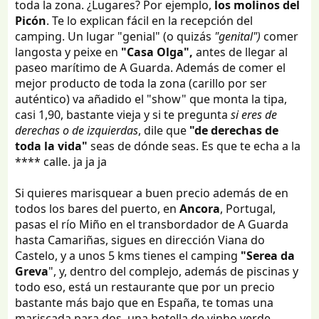
toda la zona. ¿Lugares? Por ejemplo,
los molinos del
Picón
. Te lo explican fácil en la recepción del
camping. Un lugar "genial" (o quizás
"genital")
comer
langosta y peixe en
"Casa Olga",
antes de llegar al
paseo marítimo de A Guarda. Además de comer el
mejor producto de toda la zona (carillo por ser
auténtico) va añadido el "show" que monta la tipa,
casi 1,90, bastante vieja y si te pregunta
si eres de
derechas o de izquierdas
, dile que
"de derechas de
toda la vida"
seas de dónde seas. Es que te echa a la
**** calle. ja ja ja
Si quieres marisquear a buen precio además de en
todos los bares del puerto, en
Ancora
, Portugal,
pasas el río Miño en el transbordador de A Guarda
hasta Camariñas, sigues en dirección Viana do
Castelo, y a unos 5 kms tienes el camping
"Serea da
Greva
", y, dentro del complejo, además de piscinas y
todo eso, está un restaurante que por un precio
bastante más bajo que en España, te tomas una
mariscada para dos, una botella de vinho verde