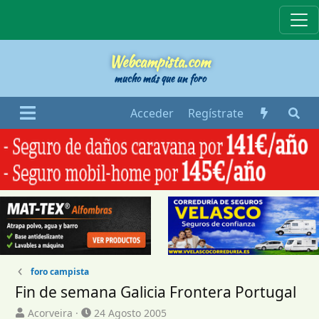
Webcampista
Webcampista.com
mucho más que un foro
Acceder
Regístrate
foro campista
Fin de semana Galicia Frontera Portugal
I
F
Acorveira
24 Agosto 2005