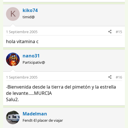
kiko74
K
timid@
1 Septiembre 2005
#15
hola vitamina c
nano31
Participativ@
1 Septiembre 2005
#16
-Bienvenida desde la tierra del pimetón y la estrella
de levante.....MURCIA
Salu2.
Madelman
Fendt-El placer de viajar