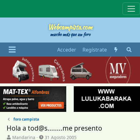
Webcampista
Webcampista.com
mucho más que un foro
Acceder
Regístrate
foro campista
Hola a tod@s........me presento
I
F
Mandarina
31 Agosto 2005