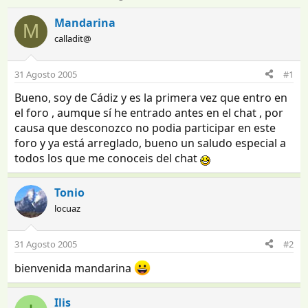
n
e
i
c
Mandarina
M
c
h
calladit@
i
a
a
d
d
e
31 Agosto 2005
#1
o
i
Bueno, soy de Cádiz y es la primera vez que entro en
r
n
d
i
el foro , aumque sí he entrado antes en el chat , por
e
c
causa que desconozco no podia participar en este
l
i
foro y ya está arreglado, bueno un saludo especial a
t
o
todos los que me conoceis del chat
e
m
a
Tonio
locuaz
31 Agosto 2005
#2
bienvenida mandarina
Ilis