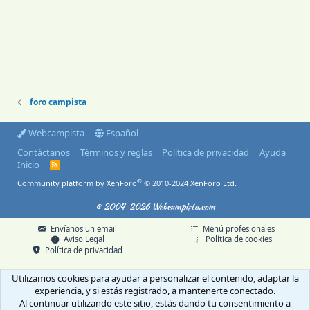
foro campista
Webcampista
Español
Contáctanos
Términos y reglas
Política de privacidad
Ayuda
Inicio
R
S
®
Community platform by XenForo
© 2010-2024 XenForo Ltd.
S
© 2004-2026 Webcampista.com
Envíanos un email
Menú profesionales
Aviso Legal
Política de cookies
Política de privacidad
Utilizamos cookies para ayudar a personalizar el contenido, adaptar la
experiencia, y si estás registrado, a mantenerte conectado.
Al continuar utilizando este sitio, estás dando tu consentimiento a