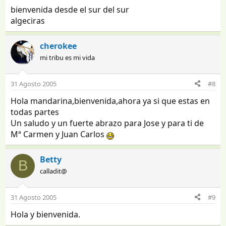
bienvenida desde el sur del sur
algeciras
cherokee
mi tribu es mi vida
31 Agosto 2005
#8
Hola mandarina,bienvenida,ahora ya si que estas en
todas partes
Un saludo y un fuerte abrazo para Jose y para ti de
Mª Carmen y Juan Carlos
Betty
B
calladit@
31 Agosto 2005
#9
Hola y bienvenida.