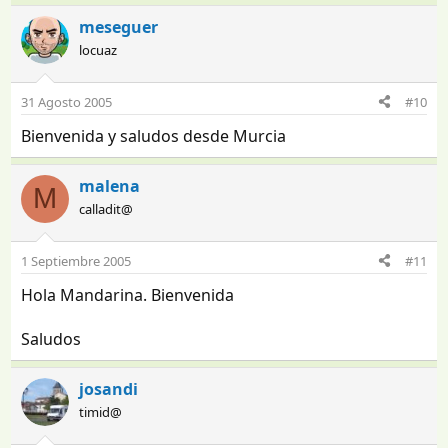
meseguer
locuaz
31 Agosto 2005
#10
Bienvenida y saludos desde Murcia
malena
M
calladit@
1 Septiembre 2005
#11
Hola Mandarina. Bienvenida
Saludos
josandi
timid@