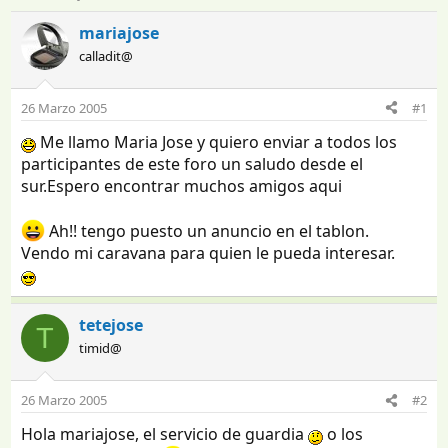
n
e
i
c
mariajose
c
h
calladit@
i
a
a
d
d
e
26 Marzo 2005
#1
o
i
Me llamo Maria Jose y quiero enviar a todos los
r
n
d
i
participantes de este foro un saludo desde el
e
c
sur.Espero encontrar muchos amigos aqui
l
i
t
o
Ah!! tengo puesto un anuncio en el tablon.
e
Vendo mi caravana para quien le pueda interesar.
m
a
tetejose
T
timid@
26 Marzo 2005
#2
Hola mariajose, el servicio de guardia
o los