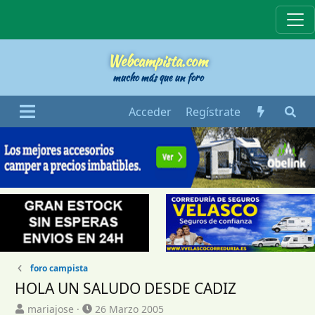
Webcampista
Webcampista.com
mucho más que un foro
Acceder
Regístrate
foro campista
HOLA UN SALUDO DESDE CADIZ
I
F
mariajose
26 Marzo 2005