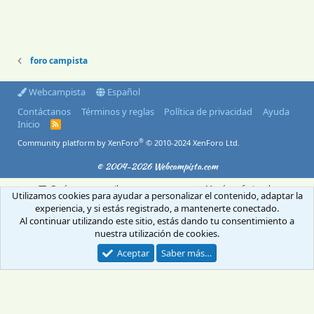
foro campista
Webcampista
Español
Contáctanos
Términos y reglas
Política de privacidad
Ayuda
Inicio
R
S
®
Community platform by XenForo
© 2010-2024 XenForo Ltd.
S
© 2004-2026 Webcampista.com
Envíanos un email
Menú profesionales
Utilizamos cookies para ayudar a personalizar el contenido, adaptar la
Aviso Legal
Política de cookies
experiencia, y si estás registrado, a mantenerte conectado.
Política de privacidad
Al continuar utilizando este sitio, estás dando tu consentimiento a
nuestra utilización de cookies.
Aceptar
Saber más…