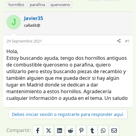
n
e
t
hornillos
parafina
queroseno
i
c
i
c
h
q
Javier35
J
i
a
u
calladit@
a
d
e
d
e
t
o
i
a
29 Septiembre 2021
#1
r
n
s
d
i
Hola,
e
c
Estoy buscando ayuda, tengo dos hornillos antiguos
l
i
de combustible queroseno o parafina, quiero
t
o
utilizarlo pero estoy buscando piezas de recambio y
e
también alguien que me pueda decir si hay algún
m
a
lugar en Madrid donde se dedican a dar
mantenimiento a estos hornillos. Agradecería
cualquier información o ayuda en el tema. Un saludo
Debes iniciar sesión o registrarte para responder aquí.
Compartir: