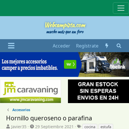
Webcampista
Webcampista.com
mucho más que un foro
Acceder
Regístrate
Accesorios
Hornillo queroseno o parafina
I
F
E
Javier35
29 Septiembre 2021
cocina
estufa