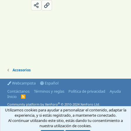
Accesorios
Webcampista
Español
Contáctanos
Términos y reglas
Política de privacidad
Ayuda
Inicio
R
S
®
Community platform by XenForo
© 2010-2024 XenForo Ltd.
S
Utilizamos cookies para ayudar a personalizar el contenido, adaptar la
© 2004-2026 Webcampista.com
experiencia, y si estás registrado, a mantenerte conectado.
Al continuar utilizando este sitio, estás dando tu consentimiento a
Envíanos un email
Menú profesionales
nuestra utilización de cookies.
Aviso Legal
Política de cookies